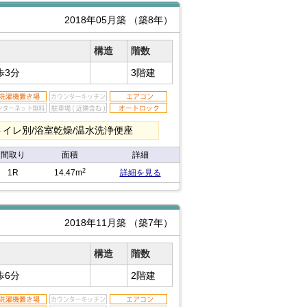
2018年05月築
（築8年）
構造
階数
歩3分
3階建
イレ別/浴室乾燥/温水洗浄便座
間取り
面積
詳細
2
1R
14.47m
詳細を見る
2018年11月築
（築7年）
構造
階数
歩6分
2階建