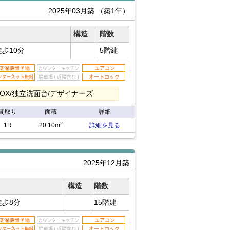
2025年03月築
（築1年）
構造
階数
徒歩10分
5階建
OX/独立洗面台/デザイナーズ
間取り
面積
詳細
2
1R
20.10m
詳細を見る
2025年12月築
構造
階数
徒歩8分
15階建