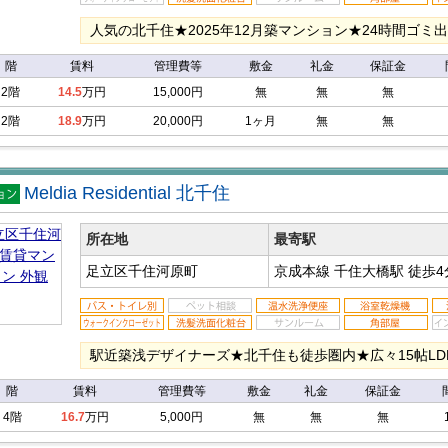
人気の北千住★2025年12月築マンション★24時間ゴミ
階
賃料
管理費等
敷金
礼金
保証金
2階
14.5
万円
15,000円
無
無
無
2階
18.9
万円
20,000円
1ヶ月
無
無
Meldia Residential 北千住
マン
ン
所在地
最寄駅
足立区千住河原町
京成本線 千住大橋駅
徒歩4
駅近築浅デザイナーズ★北千住も徒歩圏内★広々15帖LDK
階
賃料
管理費等
敷金
礼金
保証金
4階
16.7
万円
5,000円
無
無
無