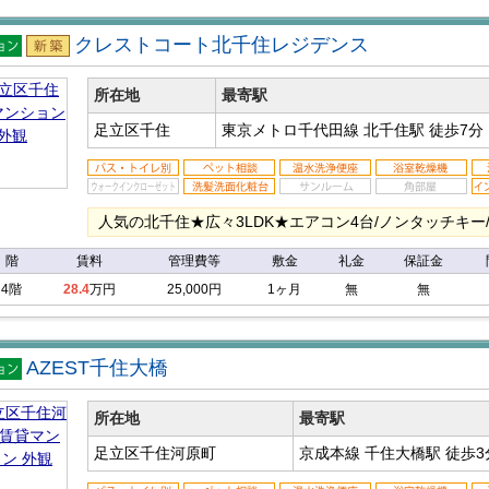
クレストコート北千住レジデンス
マン
新築
ン
所在地
最寄駅
足立区千住
東京メトロ千代田線 北千住駅
徒歩7分
人気の北千住★広々3LDK★エアコン4台/ノンタッチキー
階
賃料
管理費等
敷金
礼金
保証金
4階
28.4
万円
25,000円
1ヶ月
無
無
AZEST千住大橋
マン
ン
所在地
最寄駅
足立区千住河原町
京成本線 千住大橋駅
徒歩3