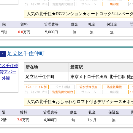
人気の北千住★RCマンション★オートロック/エレベータ
階
賃料
管理費等
敷金
礼金
保証金
5階
6.0
万円
5,000円
無
無
無
足立区千住仲町
アパ
所在地
最寄駅
足立区千住仲町
東京メトロ千代田線 北千住駅
徒
人気の北千住★おしゃれなロフト付きデザイナーズ★ネッ
階
賃料
管理費等
敷金
礼金
保証金
2階
7.9
万円
4,000円
無
1ヶ月
無