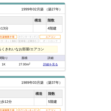
1999年02月築
（築27年）
構造
階数
13分
4階建
るくきれいなお部屋/エアコン
間取り
面積
詳細
2
1K
27.00m
詳細を見る
1989年03月築
（築37年）
構造
階数
徒歩12分
5階建