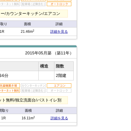
ー/カウンターキッチン/エアコン
間取り
面積
詳細
2
1R
21.46m
詳細を見る
2015年05月築
（築11年）
構造
階数
歩6分
2階建
ト無料/独立洗面台/バストイレ別
間取り
面積
詳細
2
1R
16.11m
詳細を見る