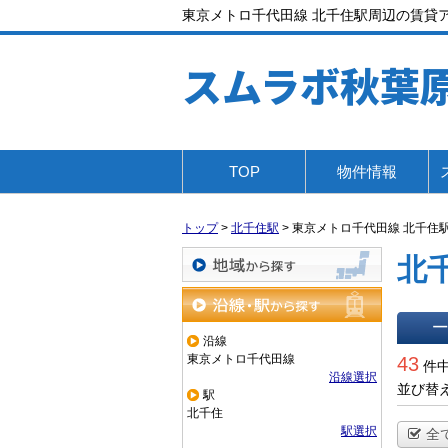
東京メトロ千代田線 北千住駅周辺の賃貸
スムラボ秋葉
TOP
物件情報
トップ
>
北千住駅
>
東京メトロ千代田線 北千住
北
地域から探す
沿線・駅から探す
沿線
一覧で
東京メトロ千代田線
43
件中
沿線選択
並び替
駅
北千住
駅選択
全