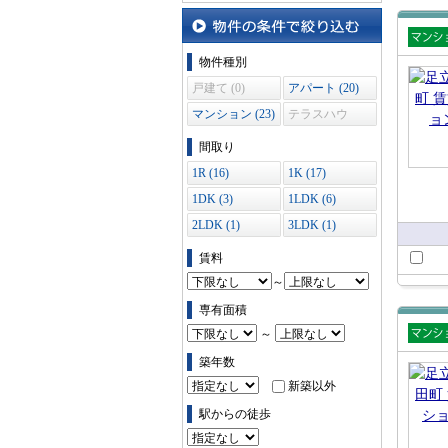
物件の条件で絞り込む
賃貸
物件種別
ショ
戸建て (0)
アパート (20)
マンション (23)
テラスハウ
ス (0)
間取り
1R (16)
1K (17)
1DK (3)
1LDK (6)
2LDK (1)
3LDK (1)
賃料
～
専有面積
～
賃貸
築年数
ショ
新築以外
駅からの徒歩