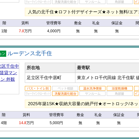
人気の北千住★ロフト付デザイナーズ★ネット無料/エアコ
階
賃料
管理費等
敷金
礼金
保証金
1階
7.0
万円
4,000円
無
無
無
ルーデンス北千住
マン
ン
所在地
最寄駅
足立区千住中居町
東京メトロ千代田線 北千住駅
2025年築1SK★収納大容量の納戸付★オートロック/ネット
階
賃料
管理費等
敷金
礼金
保証金
4階
14.8
万円
5,000円
無
無
無