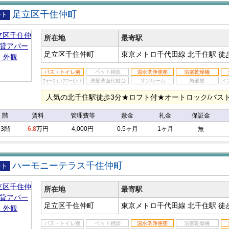
足立区千住仲町
アパ
所在地
最寄駅
足立区千住仲町
東京メトロ千代田線 北千住駅
徒
人気の北千住駅徒歩3分★ロフト付★オートロック/バスト
階
賃料
管理費等
敷金
礼金
保証金
3階
6.8
万円
4,000円
0.5ヶ月
1ヶ月
無
ハーモニーテラス千住仲町
アパ
所在地
最寄駅
足立区千住仲町
東京メトロ千代田線 北千住駅
徒