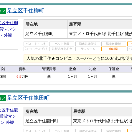
足立区千住柳町
マン
ン
所在地
最寄駅
足立区千住柳町
東京メトロ千代田線 北千住駅
徒歩
人気の北千住★コンビニ・スーパーともに100ｍ以内/明
階
賃料
管理費等
敷金
礼金
保証金
3階
6.5
万円
無
1ヶ月
1ヶ月
無
足立区千住龍田町
マン
ン
所在地
最寄駅
足立区千住龍田町
東京メトロ千代田線 北千住駅