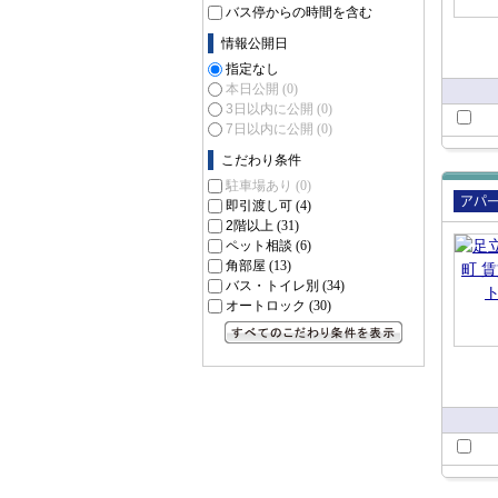
バス停からの時間を含む
情報公開日
指定なし
本日公開
(0)
3日以内に公開
(0)
7日以内に公開
(0)
こだわり条件
駐車場あり
(0)
即引渡し可
(4)
賃貸
2階以上
(31)
ート
ペット相談
(6)
角部屋
(13)
バス・トイレ別
(34)
オートロック
(30)
すべてのこだわり条件を見る