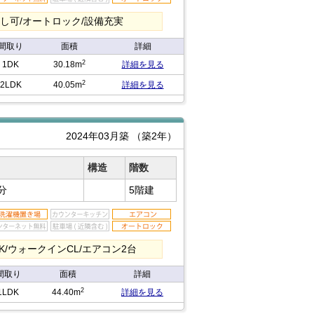
出し可/オートロック/設備充実
間取り
面積
詳細
2
1DK
30.18m
詳細を見る
2
2LDK
40.05m
詳細を見る
2024年03月築
（築2年）
構造
階数
分
5階建
/ウォークインCL/エアコン2台
間取り
面積
詳細
2
1LDK
44.40m
詳細を見る