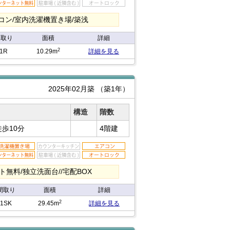
ン/室内洗濯機置き場/築浅
間取り
面積
詳細
2
1R
10.29m
詳細を見る
2025年02月築
（築1年）
構造
階数
徒歩10分
4階建
無料/独立洗面台//宅配BOX
間取り
面積
詳細
2
1SK
29.45m
詳細を見る