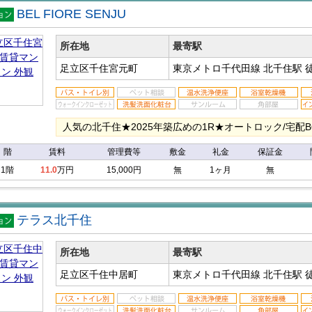
BEL FIORE SENJU
マン
ン
所在地
最寄駅
足立区千住宮元町
東京メトロ千代田線 北千住駅
人気の北千住★2025年築広めの1R★オートロック/宅配B
階
賃料
管理費等
敷金
礼金
保証金
1階
11.0
万円
15,000円
無
1ヶ月
無
テラス北千住
マン
ン
所在地
最寄駅
足立区千住中居町
東京メトロ千代田線 北千住駅