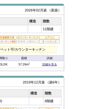
2026年02月築
（新築）
構造
階数
11階建
/ペット可/カウンターキッチン
間取り
面積
詳細
2
3LDK
57.29m
詳細を見る
2019年12月築
（築6年）
構造
階数
分
8階建