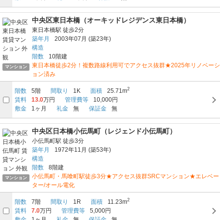
中央区東日本橋（オーキッドレジデンス東日本橋）
東日本橋駅
徒歩2分
築年月
2003年07月
(築23年)
構造
階数
10階建
東日本橋徒歩2分！複数路線利用可でアクセス抜群★2025年リノベーシ
マンション
ョン済み
2
階数
5階
間取り
1K
面積
25.71m
賃料
13.0
万円
管理費等
10,000円
敷金
1ヶ月
礼金
無
保証金
無
中央区日本橋小伝馬町（レジェンド小伝馬町）
小伝馬町駅
徒歩3分
築年月
1972年11月
(築53年)
構造
階数
8階建
小伝馬町・馬喰町駅徒歩3分★アクセス抜群SRCマンション★エレベー
マンション
ター/オール電化
2
階数
7階
間取り
1R
面積
11.23m
賃料
7.0
万円
管理費等
5,000円
敷金
1ヶ月
礼金
無
保証金
無