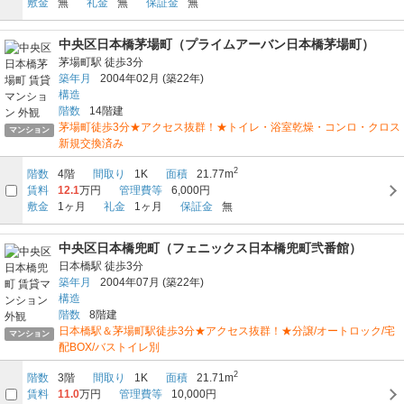
敷金
無
礼金
無
保証金
無
中央区日本橋茅場町（プライムアーバン日本橋茅場町）
茅場町駅
徒歩3分
築年月
2004年02月
(築22年)
構造
階数
14階建
茅場町徒歩3分★アクセス抜群！★トイレ・浴室乾燥・コンロ・クロス
マンション
新規交換済み
2
階数
4階
間取り
1K
面積
21.77m
賃料
12.1
万円
管理費等
6,000円
敷金
1ヶ月
礼金
1ヶ月
保証金
無
中央区日本橋兜町（フェニックス日本橋兜町弐番館）
日本橋駅
徒歩3分
築年月
2004年07月
(築22年)
構造
階数
8階建
日本橋駅＆茅場町駅徒歩3分★アクセス抜群！★分譲/オートロック/宅
マンション
配BOX/バストイレ別
2
階数
3階
間取り
1K
面積
21.71m
賃料
11.0
万円
管理費等
10,000円