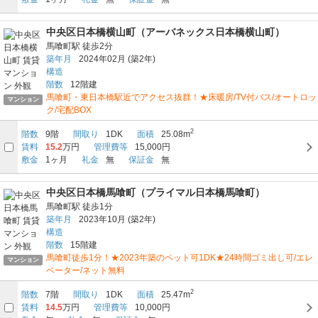
中央区日本橋横山町（アーバネックス日本橋横山町）
馬喰町駅
徒歩2分
築年月
2024年02月
(築2年)
構造
階数
12階建
馬喰町・東日本橋駅近でアクセス抜群！★床暖房/TV付バス/オートロッ
マンション
ク/宅配BOX
2
階数
9階
間取り
1DK
面積
25.08m
賃料
15.2
万円
管理費等
15,000円
敷金
1ヶ月
礼金
無
保証金
無
中央区日本橋馬喰町（プライマル日本橋馬喰町）
馬喰町駅
徒歩1分
築年月
2023年10月
(築2年)
構造
階数
15階建
馬喰町徒歩1分！★2023年築のペット可1DK★24時間ゴミ出し可/エレ
マンション
ベーター/ネット無料
2
階数
7階
間取り
1DK
面積
25.47m
賃料
14.5
万円
管理費等
10,000円