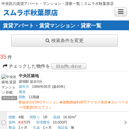
中央区の賃貸アパート・マンション・貸家一覧｜スムラボ秋葉原店
スムラボ秋葉原店
賃貸アパート・賃貸マンション・貸家一覧
検索条件を変更
35
件
チェックした物件を
お問い合わせ
中央区築地
築地駅
徒歩3分
築年月
1986年06月
(築40年)
構造
階数
11階建
マンション
駅徒歩3分SRCマンション★複数路線利用可アクセス良好★エレベータ
ー/宅配BOX/エアコン
2
階数
4階
間取り
1R
面積
16.92m
賃料
8.0
万円
管理費等
10,000円
敷金
1ヶ月
礼金
1ヶ月
保証金
無