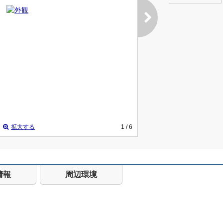
拡大する
1
/ 6
情報
周辺環境