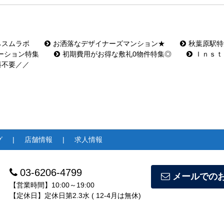
らスムラボ
お洒落なデザイナーズマンション★
秋葉原駅特
ーション特集
初期費用がお得な敷礼0物件特集◎
Ｉｎｓｔ
料不要／／
グ
店舗情報
求人情報
03-6206-4799
メールでの
【営業時間】10:00～19:00
【定休日】定休日第2.3水 ( 12-4月は無休)