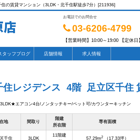
の賃貸マンション（3LDK・北千住駅徒歩7分）[211936]
お電話でのお問合せ
原店
03-6206-4799
【営業時間】10:00～19:00 【定休日】
スタッフブログ
店舗情報
求人情報
千住レジデンス
4階
足立区千住
3LDK★エアコン4台/ノンタッチキー/ペット可/カウンターキッチン
階建
在地
間取り
専有面積
所在階
11階建
2
区千住
3LDK
57.29m
（17.33坪）