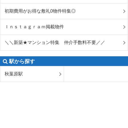
初期費用がお得な敷礼0物件特集◎
Ｉｎｓｔａｇｒａｍ掲載物件
＼＼新築★マンション特集 仲介手数料不要／／
駅から探す
秋葉原駅