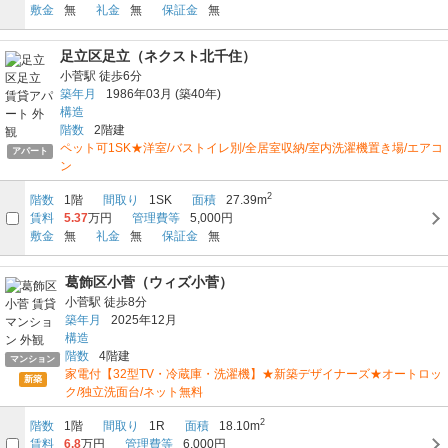
敷金
無
礼金
無
保証金
無
足立区足立（ネクスト北千住）
小菅駅
徒歩6分
築年月
1986年03月
(築40年)
構造
階数
2階建
ペット可1SK★洋室/バストイレ別/全居室収納/室内洗濯機置き場/エアコ
アパート
ン
2
階数
1階
間取り
1SK
面積
27.39m
賃料
5.37
万円
管理費等
5,000円
敷金
無
礼金
無
保証金
無
葛飾区小菅（ウィズ小菅）
小菅駅
徒歩8分
築年月
2025年12月
構造
階数
4階建
マンション
家電付【32型TV・冷蔵庫・洗濯機】★新築デザイナーズ★オートロッ
新築
ク/独立洗面台/ネット無料
2
階数
1階
間取り
1R
面積
18.10m
賃料
6.8
万円
管理費等
6,000円