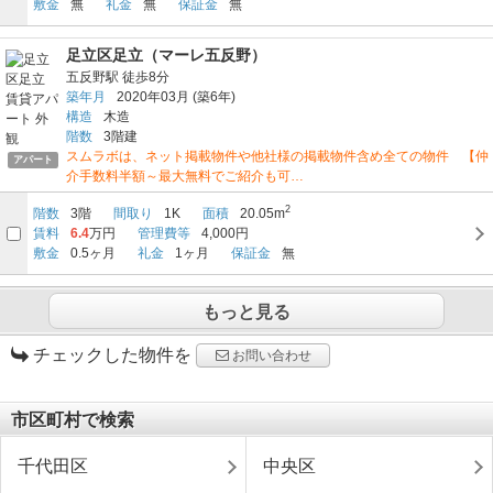
敷金
無
礼金
無
保証金
無
足立区足立（マーレ五反野）
五反野駅
徒歩8分
築年月
2020年03月
(築6年)
構造
木造
階数
3階建
スムラボは、ネット掲載物件や他社様の掲載物件含め全ての物件 【仲
アパート
介手数料半額～最大無料でご紹介も可…
2
階数
3階
間取り
1K
面積
20.05m
賃料
6.4
万円
管理費等
4,000円
敷金
0.5ヶ月
礼金
1ヶ月
保証金
無
もっと見る
チェックした物件を
お問い合わせ
市区町村で検索
千代田区
中央区