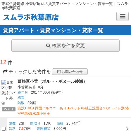
東武伊勢崎線 小菅駅周辺の賃貸アパート・マンション・貸家一覧｜スムラ
ボ秋葉原店
スムラボ秋葉原店
賃貸アパート・賃貸マンション・貸家一覧
検索条件を変更
12
件
チェックした物件を
お問い合わせ
葛飾区小菅（ポルト・ボヌール綾瀬）
小菅駅
徒歩10分
築年月
2017年06月
(築9年)
構造
階数
3階建
築浅1DK★両面バルコニーあり★ペット可/独立洗面台/バストイレ別/浴
アパート
室乾燥/温水洗浄便座
2
階数
2階
間取り
1DK
面積
25.74m
賃料
7.5
万円
管理費等
3,000円