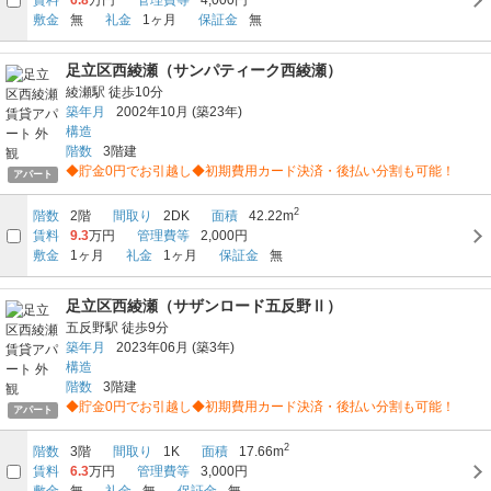
敷金
無
礼金
1ヶ月
保証金
無
足立区西綾瀬（サンパティーク西綾瀬）
綾瀬駅
徒歩10分
築年月
2002年10月
(築23年)
構造
階数
3階建
◆貯金0円でお引越し◆初期費用カード決済・後払い分割も可能！
アパート
2
階数
2階
間取り
2DK
面積
42.22m
賃料
9.3
万円
管理費等
2,000円
敷金
1ヶ月
礼金
1ヶ月
保証金
無
足立区西綾瀬（サザンロード五反野Ⅱ）
五反野駅
徒歩9分
築年月
2023年06月
(築3年)
構造
階数
3階建
◆貯金0円でお引越し◆初期費用カード決済・後払い分割も可能！
アパート
2
階数
3階
間取り
1K
面積
17.66m
賃料
6.3
万円
管理費等
3,000円
敷金
無
礼金
無
保証金
無