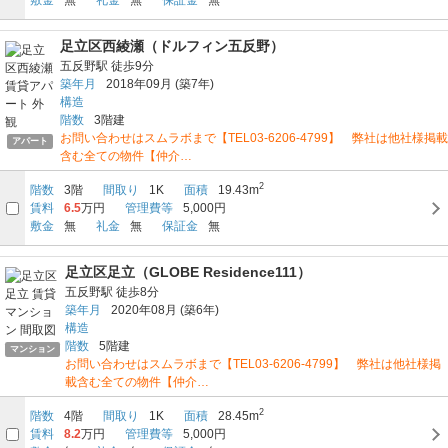
足立区西綾瀬（ドルフィン五反野）
五反野駅
徒歩9分
築年月
2018年09月
(築7年)
構造
階数
3階建
お問い合わせはスムラボまで【TEL03-6206-4799】 弊社は他社様掲載
アパート
含む全ての物件【仲介…
2
階数
3階
間取り
1K
面積
19.43m
賃料
6.5
万円
管理費等
5,000円
敷金
無
礼金
無
保証金
無
足立区足立（GLOBE Residence111）
五反野駅
徒歩8分
築年月
2020年08月
(築6年)
構造
階数
5階建
マンション
お問い合わせはスムラボまで【TEL03-6206-4799】 弊社は他社様掲
載含む全ての物件【仲介…
2
階数
4階
間取り
1K
面積
28.45m
賃料
8.2
万円
管理費等
5,000円