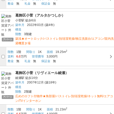
敷金
無
礼金
無
保証金
無
葛飾区小菅（アルタかつしか）
小菅駅
徒歩6分
築年月
2022年03月
(築4年)
構造
階数
3階建
築浅★オートロック/バストイレ別/浴室乾燥/独立洗面台/エアコン/室内洗
アパート
濯機置き場
2
階数
1階
間取り
1K
面積
19.25m
賃料
6.0
万円
管理費等
3,000円
敷金
無
礼金
無
保証金
無
葛飾区小菅（リヴィエール綾瀬）
綾瀬駅
徒歩14分
築年月
2007年12月
(築18年)
構造
階数
2階建
広めのロフト付物件★角部屋/バストイレ別/浴室乾燥/ネット無料/エアコ
アパート
ン/TVインターホン
2
階数
1階
間取り
1K
面積
21.23m
賃料
6.8
万円
管理費等
4,000円