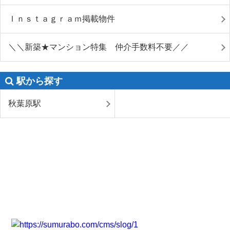
Ｉｎｓｔａｇｒａｍ掲載物件
＼＼新築★マンション特集 仲介手数料不要／／
駅から探す
秋葉原駅