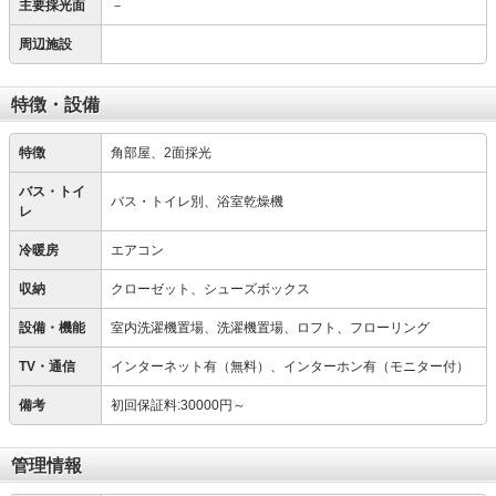
主要採光面
－
周辺施設
特徴・設備
特徴
角部屋、2面採光
バス・トイ
バス・トイレ別、浴室乾燥機
レ
冷暖房
エアコン
収納
クローゼット、シューズボックス
設備・機能
室内洗濯機置場、洗濯機置場、ロフト、フローリング
TV・通信
インターネット有（無料）、インターホン有（モニター付）
備考
初回保証料:30000円～
管理情報