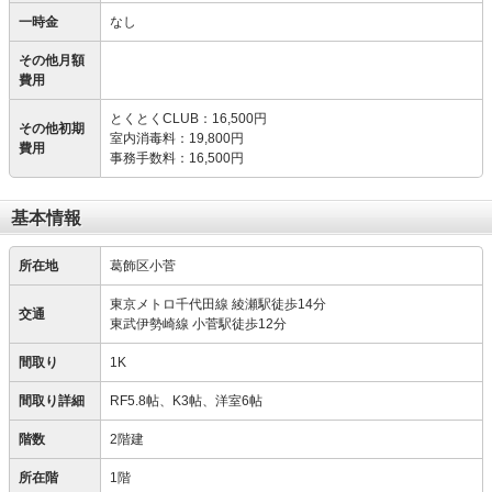
一時金
なし
その他月額
費用
とくとくCLUB
：
16,500円
その他初期
室内消毒料
：
19,800円
費用
事務手数料
：
16,500円
基本情報
所在地
葛飾区小菅
東京メトロ千代田線 綾瀬駅徒歩14分
交通
東武伊勢崎線 小菅駅徒歩12分
間取り
1K
間取り詳細
RF5.8帖、K3帖、洋室6帖
階数
2階建
所在階
1階