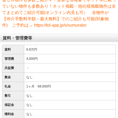
ていない物件も多数あり！ネット掲載・他社様掲載物件は全
てまとめてご紹介可能(オンライン内見も可） 全物件が
【仲介手数料半額～最大無料】でのご紹介も可能(対象物
件) ご予約は→ https://tol-app.jp/s/sumurabo
賃料・管理費等
賃料
6.8万円
管理費
4,000円
共益費
－
敷金
なし
礼金
1ヶ月 68,000円
敷引
なし
保証金
なし
権利金
なし