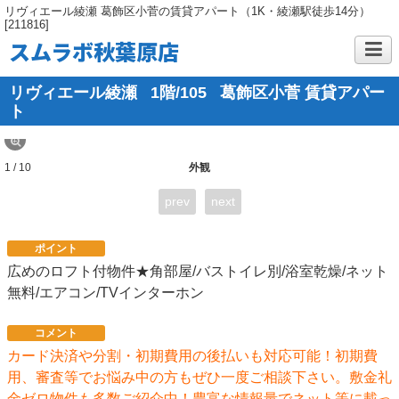
リヴィエール綾瀬 葛飾区小菅の賃貸アパート（1K・綾瀬駅徒歩14分）
[211816]
スムラボ秋葉原店
リヴィエール綾瀬
1階/105
葛飾区小菅 賃貸アパー
ト
1 / 10
外観
prev
next
ポイント
広めのロフト付物件★角部屋/バストイレ別/浴室乾燥/ネット
無料/エアコン/TVインターホン
コメント
カード決済や分割・初期費用の後払いも対応可能！初期費
用、審査等でお悩み中の方もぜひ一度ご相談下さい。敷金礼
金ゼロ物件も多数ご紹介中！豊富な情報量でネット等に載っ