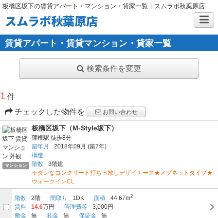
板橋区坂下の賃貸アパート・マンション・貸家一覧｜スムラボ秋葉原店
スムラボ秋葉原店
賃貸アパート・賃貸マンション・貸家一覧
検索条件を変更
1
件
チェックした物件を
お問い合わせ
板橋区坂下（M-Style坂下）
蓮根駅
徒歩8分
築年月
2018年09月
(築7年)
構造
階数
3階建
マンション
モダンなコンクリート打ちっ放しデザイナーズ★メゾネットタイプ★
ウォークインCL
2
階数
2階
間取り
1DK
面積
44.67m
賃料
14.6
万円
管理費等
3,000円
敷金
無
礼金
無
保証金
無