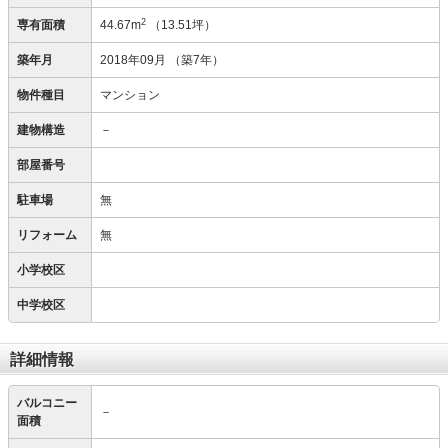
2
専有面積
44.67m
（13.51坪）
築年月
2018年09月
（築7年）
物件種目
マンション
建物構造
－
部屋番号
駐車場
無
リフォーム
無
小学校区
中学校区
詳細情報
バルコニー
－
面積