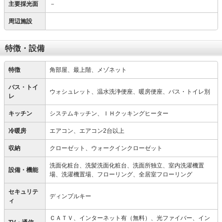
主要採光面
－
周辺施設
特徴・設備
特徴
角部屋、最上階、メゾネット
バス・トイ
ウォシュレット、温水洗浄便座、暖房便座、バス・トイレ別
レ
キッチン
システムキッチン、ＩＨクッキングヒーター
冷暖房
エアコン、エアコン2台以上
収納
クローゼット、ウォークインクローゼット
洗面化粧台、洗髪洗面化粧台、洗面所独立、室内洗濯機置
設備・機能
場、洗濯機置場、フローリング、全居室フローリング
セキュリテ
ディンプルキー
ィ
ＣＡＴＶ、インターネット有（無料）、光ファイバー、イン