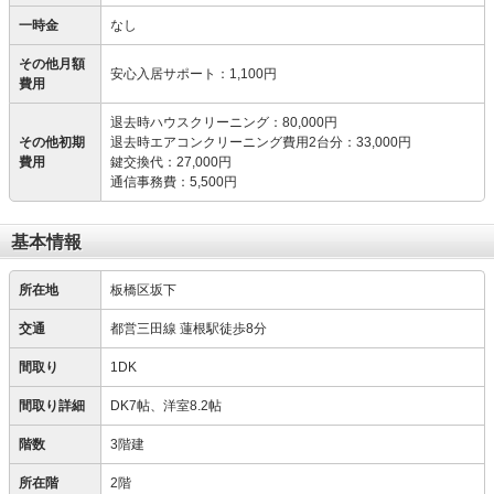
一時金
なし
その他月額
安心入居サポート
：
1,100円
費用
退去時ハウスクリーニング
：
80,000円
その他初期
退去時エアコンクリーニング費用2台分
：
33,000円
費用
鍵交換代
：
27,000円
通信事務費
：
5,500円
基本情報
所在地
板橋区坂下
交通
都営三田線 蓮根駅徒歩8分
間取り
1DK
間取り詳細
DK7帖、洋室8.2帖
階数
3階建
所在階
2階