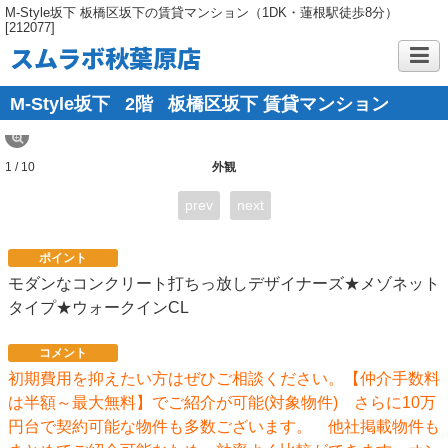
M-Style坂下 板橋区坂下の賃貸マンション（1DK・蓮根駅徒歩8分）
[212077]
スムラボ秋葉原店
M-Style坂下
2階
板橋区坂下 賃貸マンション
1 / 10
外観
prev
next
ポイント
モダンなコンクリート打ちっ放しデザイナーズ★メゾネット
タイプ★ウォークインCL
コメント
初期費用を抑えたい方はぜひご相談ください。【仲介手数料
は半額～最大無料】でご紹介が可能(対象物件) さらに10万
円台で契約可能な物件も多数ございます。 他社掲載物件も