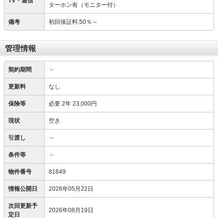
TV・通信
ターホン有（モニター付）
備考
初回保証料:50％～
管理情報
契約期間
－
更新料
なし
保険等
必要
2年 23,000円
現状
空き
引渡し
－
条件等
－
物件番号
81649
情報公開日
2026年05月22日
次回更新予
2026年08月19日
定日