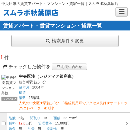
中央区湊の賃貸アパート・マンション・貸家一覧｜スムラボ秋葉原店
スムラボ秋葉原店
賃貸アパート・賃貸マンション・貸家一覧
検索条件を変更
1
件
チェックした物件を
お問い合わせ
中央区湊（レジディア銀座東）
新富町駅
徒歩3分
築年月
2004年
構造
階数
15階建
マンション
人気の中央区★駅徒歩3分！3路線利用可でアクセス良好★オートロッ
ク/エレベーター/BT別/
2
階数
6階
間取り
1K
面積
23.75m
賃料
12.0
万円
管理費等
15,000円
敷金
無
礼金
無
保証金
無