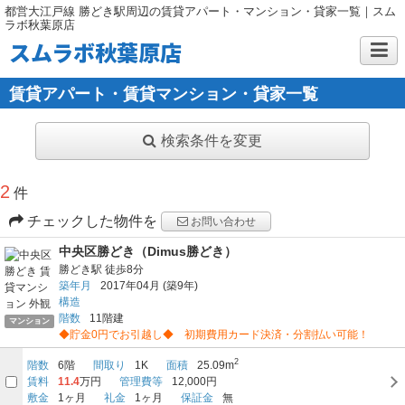
都営大江戸線 勝どき駅周辺の賃貸アパート・マンション・貸家一覧｜スム
ラボ秋葉原店
スムラボ秋葉原店
賃貸アパート・賃貸マンション・貸家一覧
検索条件を変更
2
件
チェックした物件を
お問い合わせ
中央区勝どき（Dimus勝どき）
勝どき駅
徒歩8分
築年月
2017年04月
(築9年)
構造
階数
11階建
マンション
◆貯金0円でお引越し◆ 初期費用カード決済・分割払い可能！
2
階数
6階
間取り
1K
面積
25.09m
賃料
11.4
万円
管理費等
12,000円
敷金
1ヶ月
礼金
1ヶ月
保証金
無