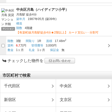
中央区月島（ハイディアツ小平）
月島駅
徒歩4分
築年月
1987年05月
(築39年)
構造
階数
4階建
マンション
【有楽町線月島駅徒歩4分★2階以上】 カード支払い・分割可
2
階数
3階
間取り
1R
面積
17.48m
賃料
6.7
万円
管理費等
3,000円
敷金
1ヶ月
礼金
1ヶ月
保証金
無
チェックした物件を
お問い合わせ
市区町村で検索
千代田区
中央区
新宿区
文京区