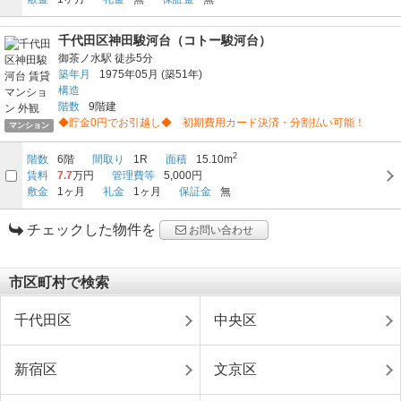
千代田区神田駿河台（コトー駿河台）
御茶ノ水駅
徒歩5分
築年月
1975年05月
(築51年)
構造
階数
9階建
◆貯金0円でお引越し◆ 初期費用カード決済・分割払い可能！
マンション
2
階数
6階
間取り
1R
面積
15.10m
賃料
7.7
万円
管理費等
5,000円
敷金
1ヶ月
礼金
1ヶ月
保証金
無
チェックした物件を
お問い合わせ
市区町村で検索
千代田区
中央区
新宿区
文京区