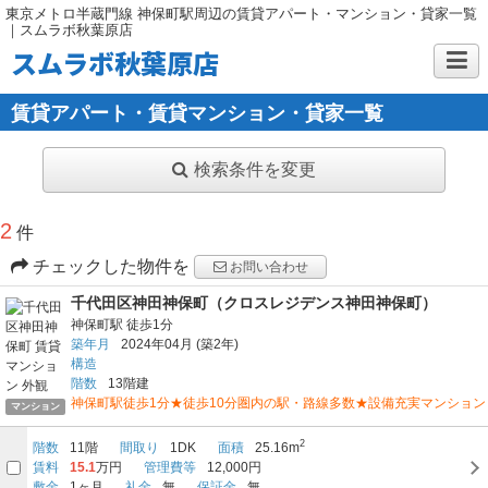
東京メトロ半蔵門線 神保町駅周辺の賃貸アパート・マンション・貸家一覧
｜スムラボ秋葉原店
スムラボ秋葉原店
賃貸アパート・賃貸マンション・貸家一覧
検索条件を変更
2
件
チェックした物件を
お問い合わせ
千代田区神田神保町（クロスレジデンス神田神保町）
神保町駅
徒歩1分
築年月
2024年04月
(築2年)
構造
階数
13階建
神保町駅徒歩1分★徒歩10分圏内の駅・路線多数★設備充実マンション
マンション
2
階数
11階
間取り
1DK
面積
25.16m
賃料
15.1
万円
管理費等
12,000円
敷金
1ヶ月
礼金
無
保証金
無