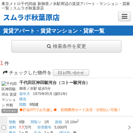
東京メトロ千代田線 新御茶ノ水駅周辺の賃貸アパート・マンション・貸家
一覧｜スムラボ秋葉原店
スムラボ秋葉原店
賃貸アパート・賃貸マンション・貸家一覧
検索条件を変更
1
件
チェックした物件を
お問い合わせ
千代田区神田駿河台（コトー駿河台）
御茶ノ水駅
徒歩5分
築年月
1975年05月
(築51年)
構造
階数
9階建
◆貯金0円でお引越し◆ 初期費用カード決済・分割払い可能！
マンション
2
階数
6階
間取り
1R
面積
15.10m
賃料
7.7
万円
管理費等
5,000円
敷金
1ヶ月
礼金
1ヶ月
保証金
無