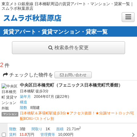
東京メトロ銀座線 日本橋駅周辺の賃貸アパート・マンション・貸家一覧｜
スムラボ秋葉原店
スムラボ秋葉原店
賃貸アパート・賃貸マンション・貸家一覧
検索条件を変更
2
件
チェックした物件を
お問い合わせ
中央区日本橋兜町（フェニックス日本橋兜町弐番館）
日本橋駅
徒歩3分
築年月
2004年07月
(築22年)
構造
階数
8階建
日本橋駅＆茅場町駅徒歩3分★アクセス抜群！★分譲/オートロック/宅
マンション
配BOX/バストイレ別
2
階数
3階
間取り
1K
面積
21.71m
賃料
11.0
万円
管理費等
10,000円