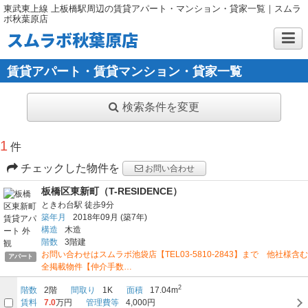
東武東上線 上板橋駅周辺の賃貸アパート・マンション・貸家一覧｜スムラ
ボ秋葉原店
スムラボ秋葉原店
賃貸アパート・賃貸マンション・貸家一覧
検索条件を変更
1
件
チェックした物件を
お問い合わせ
板橋区東新町（T-RESIDENCE）
ときわ台駅
徒歩9分
築年月
2018年09月
(築7年)
構造
木造
階数
3階建
お問い合わせはスムラボ池袋店【TEL03-5810-2843】まで 他社様含む
アパート
全掲載物件【仲介手数…
2
階数
2階
間取り
1K
面積
17.04m
賃料
7.0
万円
管理費等
4,000円