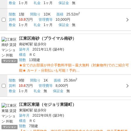
敷金
1ヶ月
礼金
1ヶ月
保証金
無
2
階数
1階
間取り
1DK
面積
25.52m
賃料
10.9
万円
管理費等
10,000円
敷金
1ヶ月
礼金
1ヶ月
保証金
無
江東区南砂（プライマル南砂）
南砂町駅
徒歩9分
築年月
2021年11月
(築4年)
構造
ＲＣ
階数
13階建
マンション
★全てのお部屋が仲介手数料半額～最大無料（対象物件)でのご紹介可
能★ カード・分割払いも可能！予約…
2
階数
9階
間取り
1K
面積
25.36m
賃料
10.6
万円
管理費等
8,000円
敷金
1ヶ月
礼金
無
保証金
無
江東区東陽（セジョリ東陽町）
東陽町駅
徒歩9分
築年月
2022年09月
(築3年)
構造
ＲＣ
階数
7階建
マンション