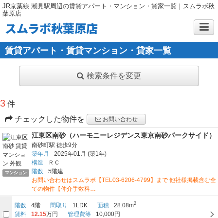
JR京葉線 潮見駅周辺の賃貸アパート・マンション・貸家一覧｜スムラボ秋
葉原店
スムラボ秋葉原店
賃貸アパート・賃貸マンション・貸家一覧
検索条件を変更
3
件
チェックした物件を
お問い合わせ
江東区南砂（ハーモニーレジデンス東京南砂パークサイド）
南砂町駅
徒歩9分
築年月
2025年01月
(築1年)
構造
ＲＣ
階数
5階建
マンション
お問い合わせはスムラボ【TEL03-6206-4799】まで 他社様掲載含む全
ての物件【仲介手数料…
2
階数
4階
間取り
1LDK
面積
28.08m
賃料
12.15
万円
管理費等
10,000円