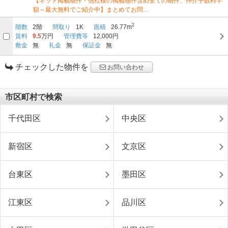
【ネット掲載物件・他社様の掲載物件含め全ての物件、仲介手数料半
額～最大無料でご紹介中】まとめてお問…
2
階数
2階
間取り
1K
面積
26.77m
賃料
9.5
万円
管理費等
12,000円
敷金
無
礼金
無
保証金
無
チェックした物件を
お問い合わせ
市区町村で検索
千代田区
中央区
新宿区
文京区
台東区
墨田区
江東区
品川区