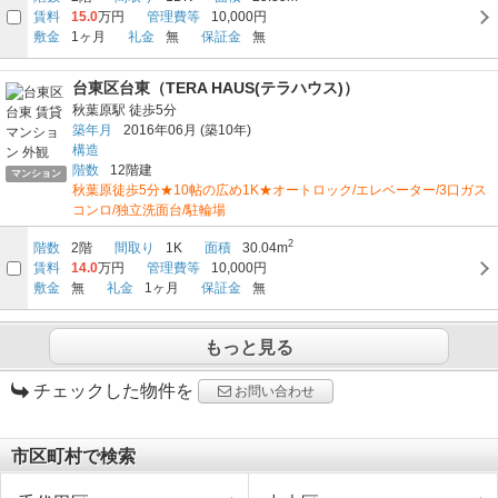
賃料
15.0
万円
管理費等
10,000円
敷金
1ヶ月
礼金
無
保証金
無
台東区台東（TERA HAUS(テラハウス)）
秋葉原駅
徒歩5分
築年月
2016年06月
(築10年)
構造
階数
12階建
マンション
秋葉原徒歩5分★10帖の広め1K★オートロック/エレベーター/3口ガス
コンロ/独立洗面台/駐輪場
2
階数
2階
間取り
1K
面積
30.04m
賃料
14.0
万円
管理費等
10,000円
敷金
無
礼金
1ヶ月
保証金
無
もっと見る
チェックした物件を
お問い合わせ
市区町村で検索