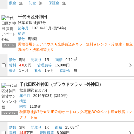
敷金
無
礼金
無
保証金
無
千代田区外神田
秋葉原駅
徒歩7分
築年月
1971年11月
(築54年)
構造
階数
5階建
男性専用シェアハウス★光熱費込みネット無料★レンジ・冷蔵庫・独立
アパート
洗面台・洗濯機等あり
2
階数
5階
間取り
1R
面積
9.72m
賃料
4.0
万円
管理費等
15,000円
敷金
1ヶ月
礼金
1ヶ月
保証金
無
千代田区外神田（プラウドフラット外神田）
秋葉原駅
徒歩7分
築年月
2016年03月
(築10年)
構造
階数
11階建
秋葉原徒歩7分★NURO光/オートロック/宅配BOX/ペット可★鉄筋コン
マンション
クリート造
2
階数
3階
間取り
1K
面積
25.68m
賃料
14.5
万円
管理費等
8,000円