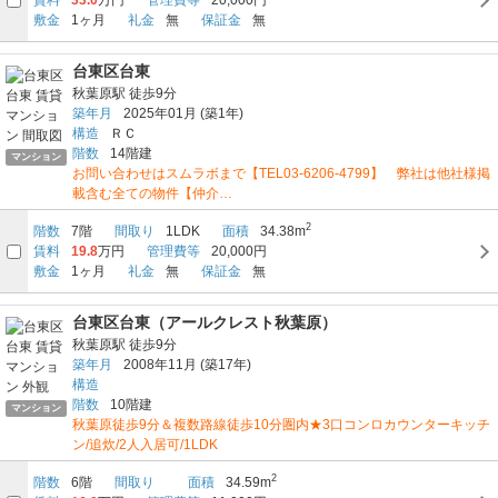
敷金
1ヶ月
礼金
無
保証金
無
台東区台東
秋葉原駅
徒歩9分
築年月
2025年01月
(築1年)
構造
ＲＣ
階数
14階建
マンション
お問い合わせはスムラボまで【TEL03-6206-4799】 弊社は他社様掲
載含む全ての物件【仲介…
2
階数
7階
間取り
1LDK
面積
34.38m
賃料
19.8
万円
管理費等
20,000円
敷金
1ヶ月
礼金
無
保証金
無
台東区台東（アールクレスト秋葉原）
秋葉原駅
徒歩9分
築年月
2008年11月
(築17年)
構造
階数
10階建
マンション
秋葉原徒歩9分＆複数路線徒歩10分圏内★3口コンロカウンターキッチ
ン/追炊/2人入居可/1LDK
2
階数
6階
間取り
面積
34.59m