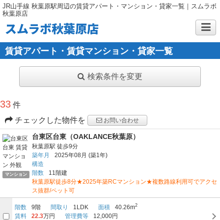
JR山手線 秋葉原駅周辺の賃貸アパート・マンション・貸家一覧｜スムラボ
秋葉原店
スムラボ秋葉原店
賃貸アパート・賃貸マンション・貸家一覧
検索条件を変更
33
件
チェックした物件を
お問い合わせ
台東区台東（OAKLANCE秋葉原）
秋葉原駅
徒歩9分
築年月
2025年08月
(築1年)
構造
階数
11階建
マンション
秋葉原駅徒歩8分★2025年築RCマンション★複数路線利用可でアクセ
ス抜群/ペット可
2
階数
9階
間取り
1LDK
面積
40.26m
賃料
22.3
万円
管理費等
12,000円