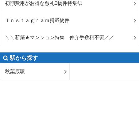
初期費用がお得な敷礼0物件特集◎
Ｉｎｓｔａｇｒａｍ掲載物件
＼＼新築★マンション特集 仲介手数料不要／／
駅から探す
秋葉原駅