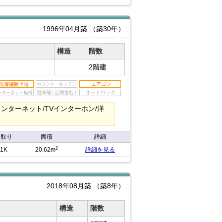
1996年04月築
（築30年）
構造
階数
2階建
インターネット/TVインターホン/洋
間取り
面積
詳細
2
1K
20.62m
詳細を見る
2018年08月築
（築8年）
構造
階数