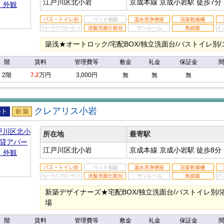
江戸川区北小岩
京成本線 京成小岩駅
徒歩7分
築浅★オートロック/宅配BOX/独立洗面台/バストイレ別
階
賃料
管理費等
敷金
礼金
保証金
2階
7.2
万円
3,000円
無
無
無
クレアリス小岩
アパ
新築
所在地
最寄駅
江戸川区北小岩
京成本線 京成小岩駅
徒歩8分
新築デザイナーズ★宅配BOX/独立洗面台/バストイレ別/
場
階
賃料
管理費等
敷金
礼金
保証金