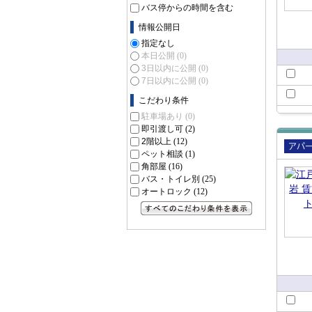
バス停からの時間を含む
情報公開日
指定なし
本日公開
(0)
3日以内に公開
(0)
7日以内に公開
(0)
こだわり条件
駐車場あり
(0)
即引渡し可
(2)
2階以上
(12)
ペット相談
(1)
賃貸
角部屋
(16)
ート
バス・トイレ別
(25)
オートロック
(12)
すべてのこだわり条件を見る