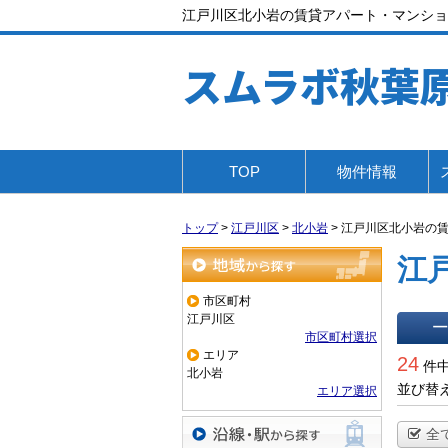
江戸川区北小岩の賃貸アパート・マンショ
スムラボ秋葉
TOP
物件情報
トップ
>
江戸川区
>
北小岩
>
江戸川区北小岩の
江
地域から探す
市区町村
江戸川区
市区町村選択
一覧で
エリア
24
件中
北小岩
並び替
エリア選択
全