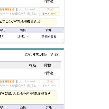
3階建
/エアコン/室内洗濯機置き場
間取り
面積
詳細
2
1R
18.41m
詳細を見る
2026年01月築
（新築）
構造
階数
3階建
浴室乾燥/温水洗浄便座/洗濯機置き
間取り
面積
詳細