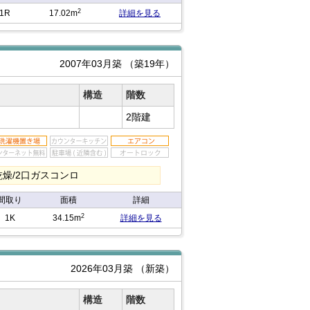
2
1R
17.02m
詳細を見る
2007年03月築
（築19年）
構造
階数
2階建
燥/2口ガスコンロ
間取り
面積
詳細
2
1K
34.15m
詳細を見る
2026年03月築
（新築）
構造
階数