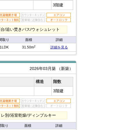
3階建
面台/追い焚きバス/ウォシュレット
間取り
面積
詳細
2
1LDK
31.50m
詳細を見る
2026年03月築
（新築）
構造
階数
3階建
トイレ別/浴室乾燥/ディンプルキー
間取り
面積
詳細