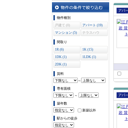
沿線・駅から探す
物件の条件で絞り込む
賃貸
物件種別
ート
戸建て (0)
アパート (19)
マンション (5)
テラスハウ
ス (0)
間取り
1R (6)
1K (15)
1DK (1)
1LDK (1)
2DK (1)
賃料
～
専有面積
～
賃貸
築年数
ート
新築以外
駅からの徒歩