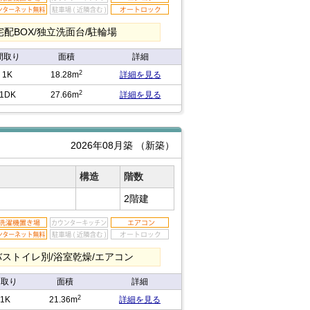
宅配BOX/独立洗面台/駐輪場
間取り
面積
詳細
2
1K
18.28m
詳細を見る
2
1DK
27.66m
詳細を見る
2026年08月築
（新築）
構造
階数
2階建
/バストイレ別/浴室乾燥/エアコン
間取り
面積
詳細
2
1K
21.36m
詳細を見る