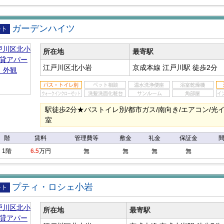
ガーデンハイツ
アパ
所在地
最寄駅
江戸川区北小岩
京成本線 江戸川駅
徒歩2分
駅徒歩2分★バストイレ別/都市ガス/南向き/エアコン/光
室
階
賃料
管理費等
敷金
礼金
保証金
1階
6.5
万円
無
無
無
無
プティ・ロシェ小岩
アパ
所在地
最寄駅