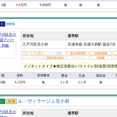
1階
6.8
万円
5,000円
無
無
無
eins
アパ
所在地
最寄駅
江戸川区北小岩
京成本線 京成小岩駅
徒歩7分
メゾネットタイプ★独立洗面台/バストイレ別/追焚/浴室乾
階
賃料
管理費等
敷金
礼金
保証金
2階
8.2
万円
無
1ヶ月
1ヶ月
無
ル・ヴィラージュ北小岩
マン
新築
ン
所在地
最寄駅