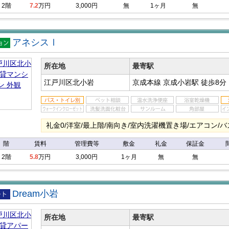
2階
7.2
万円
3,000円
無
1ヶ月
無
アネシスⅠ
マン
ン
所在地
最寄駅
江戸川区北小岩
京成本線 京成小岩駅
徒歩8分
礼金0/洋室/最上階/南向き/室内洗濯機置き場/エアコン/
階
賃料
管理費等
敷金
礼金
保証金
2階
5.8
万円
3,000円
1ヶ月
無
無
Dream小岩
アパ
所在地
最寄駅