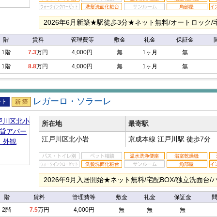
2026年6月新築★駅徒歩3分★ネット無料/オートロック/
階
賃料
管理費等
敷金
礼金
保証金
1階
7.3
万円
4,000円
無
1ヶ月
無
1階
8.8
万円
4,000円
無
1ヶ月
無
レガーロ・ソラーレ
アパ
新築
所在地
最寄駅
江戸川区北小岩
京成本線 江戸川駅
徒歩7分
2026年9月入居開始★ネット無料/宅配BOX/独立洗面台
階
賃料
管理費等
敷金
礼金
保証金
2階
7.5
万円
4,000円
無
無
無