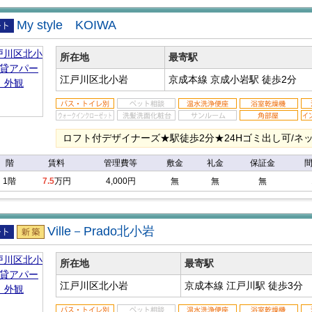
My style KOIWA
アパ
所在地
最寄駅
江戸川区北小岩
京成本線 京成小岩駅
徒歩2分
ロフト付デザイナーズ★駅徒歩2分★24Hゴミ出し可/ネッ
階
賃料
管理費等
敷金
礼金
保証金
1階
7.5
万円
4,000円
無
無
無
Ville－Prado北小岩
アパ
新築
所在地
最寄駅
江戸川区北小岩
京成本線 江戸川駅
徒歩3分