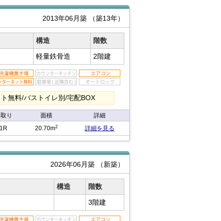
2013年06月築
（築13年）
構造
階数
軽量鉄骨造
2階建
ト無料/バストイレ別/宅配BOX
間取り
面積
詳細
2
1R
20.70m
詳細を見る
2026年06月築
（新築）
構造
階数
3階建