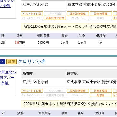
江戸川区北小岩
京成本線 京成小岩駅
徒歩3分
新築1LDK★駅徒歩3分★オートロック/宅配BOX/独立洗
階
賃料
管理費等
敷金
礼金
保証金
1階
9.8
万円
5,000円
1ヶ月
1ヶ月
無
グロリア小岩
アパ
新築
所在地
最寄駅
江戸川区北小岩
京成本線 京成小岩駅
徒歩10分
2026年3月築★ネット無料/宅配BOX/独立洗面台/バス
階
賃料
管理費等
敷金
礼金
保証金