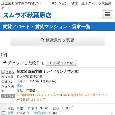
足立区西保木間の賃貸アパート・マンション・貸家一覧｜スムラボ秋葉原
店
スムラボ秋葉原店
賃貸アパート・賃貸マンション・貸家一覧
検索条件を変更
1
件
チェックした物件を
お問い合わせ
足立区西保木間（ライドリンク竹ノ塚）
竹ノ塚駅
徒歩14分
築年月
2020年01月
(築6年)
構造
階数
12階建
2020年築★RCマンション広々3LDK★合計17.43㎡の2面バルコニ
マンション
ー/24時間ゴミ出し可
2
階数
11階
間取り
3LDK
面積
60.97m
賃料
17.5
万円
管理費等
10,000円