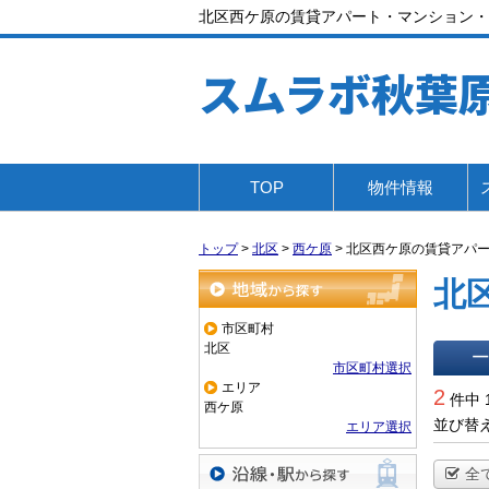
北区西ケ原の賃貸アパート・マンション・
スムラボ秋葉
TOP
物件情報
トップ
>
北区
>
西ケ原
>
北区西ケ原の賃貸アパ
北
地域から探す
市区町村
北区
市区町村選択
一覧で
エリア
2
件中 
西ケ原
並び替
エリア選択
全