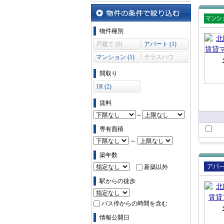
沿線・駅から探す
物件の条件で絞り込む
賃貸
物件種別
ショ
戸建て (0)
アパート (1)
マンション (1)
テラスハウ
ス (0)
間取り
1R (2)
賃料
～
専有面積
～
築年数
新築以外
賃貸
駅からの徒歩
ート
バス停からの時間を含む
情報公開日