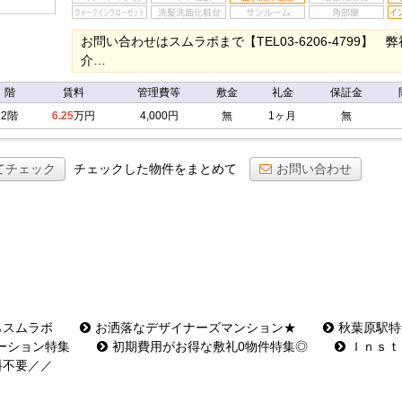
お問い合わせはスムラボまで【TEL03-6206-4799
介…
階
賃料
管理費等
敷金
礼金
保証金
2階
6.25
万円
4,000円
無
1ヶ月
無
てチェック
チェックした物件をまとめて
お問い合わせ
らスムラボ
お洒落なデザイナーズマンション★
秋葉原駅特
ーション特集
初期費用がお得な敷礼0物件特集◎
Ｉｎｓｔ
料不要／／