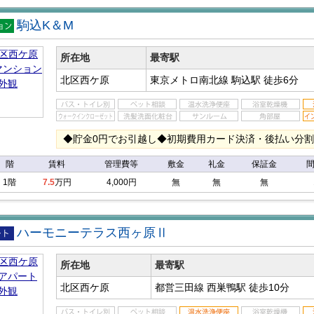
駒込K＆M
マン
ン
所在地
最寄駅
北区西ケ原
東京メトロ南北線 駒込駅
徒歩6分
◆貯金0円でお引越し◆初期費用カード決済・後払い分
階
賃料
管理費等
敷金
礼金
保証金
1階
7.5
万円
4,000円
無
無
無
ハーモニーテラス西ヶ原Ⅱ
アパ
所在地
最寄駅
北区西ケ原
都営三田線 西巣鴨駅
徒歩10分