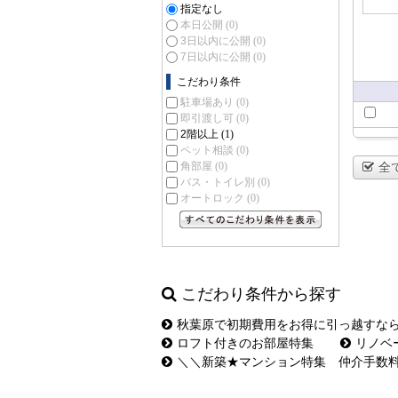
指定なし
本日公開
(0)
3日以内に公開
(0)
7日以内に公開
(0)
こだわり条件
駐車場あり
(0)
即引渡し可
(0)
2階以上
(1)
ペット相談
(0)
角部屋
(0)
全
バス・トイレ別
(0)
オートロック
(0)
すべてのこだわり条件を見る
こだわり条件から探す
秋葉原で初期費用をお得に引っ越すな
ロフト付きのお部屋特集
リノベ
＼＼新築★マンション特集 仲介手数