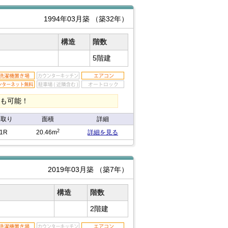
1994年03月築
（築32年）
構造
階数
5階建
割も可能！
間取り
面積
詳細
2
1R
20.46m
詳細を見る
2019年03月築
（築7年）
構造
階数
2階建