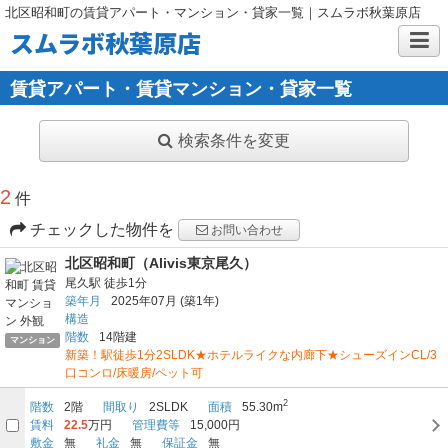
北区昭和町の賃貸アパート・マンション・貸家一覧｜スムラボ秋葉原店
スムラボ秋葉原店
賃貸アパート・賃貸マンション・貸家一覧
検索条件を変更
2
件
チェックした物件を
お問い合わせ
北区昭和町（Alivis東京尾久）
尾久駅
徒歩1分
築年月
2025年07月
(築1年)
構造
階数
14階建
マンション
新築！駅徒歩1分2SLDK★ホテルライクな内廊下★シューズインCL/3
口コンロ/床暖房/ペット可
2
階数
2階
間取り
2SLDK
面積
55.30m
賃料
22.5
万円
管理費等
15,000円
敷金
無
礼金
無
保証金
無