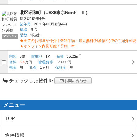
北区昭和町（LEXE東京North Ⅱ）
尾久駅
徒歩4分
築年月
2020年06月
(築6年)
構造
ＲＣ
階数
9階建
マンション
★全てのお部屋が仲介手数料半額～最大無料(対象物件)でのご紹介可能
★オンライン内見可能！予約→ht…
2
階数
9階
間取り
1K
面積
25.22m
賃料
8.8
万円
管理費等
12,000円
敷金
無
礼金
1ヶ月
保証金
無
チェックした物件を
お問い合わせ
メニュー
TOP
物件情報