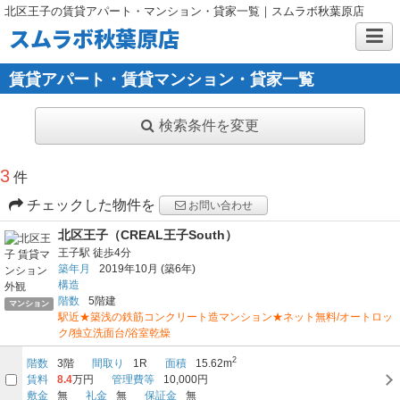
北区王子の賃貸アパート・マンション・貸家一覧｜スムラボ秋葉原店
スムラボ秋葉原店
賃貸アパート・賃貸マンション・貸家一覧
検索条件を変更
3
件
チェックした物件を
お問い合わせ
北区王子（CREAL王子South）
王子駅
徒歩4分
築年月
2019年10月
(築6年)
構造
階数
5階建
マンション
駅近★築浅の鉄筋コンクリート造マンション★ネット無料/オートロッ
ク/独立洗面台/浴室乾燥
2
階数
3階
間取り
1R
面積
15.62m
賃料
8.4
万円
管理費等
10,000円
敷金
無
礼金
無
保証金
無