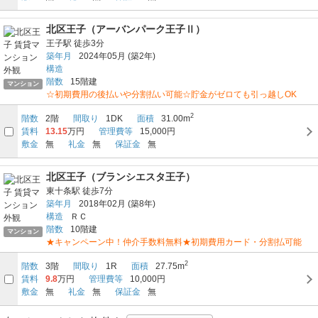
北区王子（アーバンパーク王子Ⅱ）
王子駅
徒歩3分
築年月
2024年05月
(築2年)
構造
階数
15階建
マンション
☆初期費用の後払いや分割払い可能☆貯金がゼロても引っ越しOK
2
階数
2階
間取り
1DK
面積
31.00m
賃料
13.15
万円
管理費等
15,000円
敷金
無
礼金
無
保証金
無
北区王子（ブランシエスタ王子）
東十条駅
徒歩7分
築年月
2018年02月
(築8年)
構造
ＲＣ
階数
10階建
マンション
★キャンペーン中！仲介手数料無料★初期費用カード・分割払可能
2
階数
3階
間取り
1R
面積
27.75m
賃料
9.8
万円
管理費等
10,000円
敷金
無
礼金
無
保証金
無