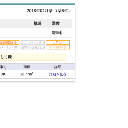
2018年04月築
（築8年）
構造
階数
6階建
割も可能！
間取り
面積
詳細
2
1DK
28.77m
詳細を見る