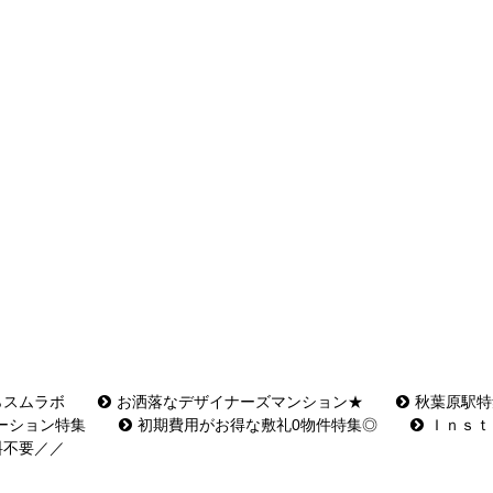
らスムラボ
お洒落なデザイナーズマンション★
秋葉原駅特
ーション特集
初期費用がお得な敷礼0物件特集◎
Ｉｎｓｔ
料不要／／