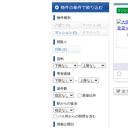
沿線・駅から探す
物件の条件で絞り込む
賃貸
物件種別
ショ
戸建て (0)
アパート (0)
マンション (1)
テラスハウ
ス (0)
間取り
1DK (1)
賃料
～
専有面積
～
築年数
全
新築以外
駅からの徒歩
バス停からの時間を含む
情報公開日