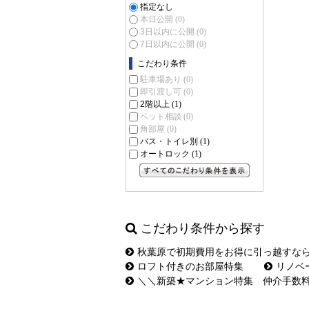
指定なし
本日公開
(0)
3日以内に公開
(0)
7日以内に公開
(0)
こだわり条件
駐車場あり
(0)
即引渡し可
(0)
2階以上
(1)
ペット相談
(0)
角部屋
(0)
バス・トイレ別
(1)
オートロック
(1)
すべてのこだわり条件を見る
こだわり条件から探す
秋葉原で初期費用をお得に引っ越すな
ロフト付きのお部屋特集
リノベ
＼＼新築★マンション特集 仲介手数