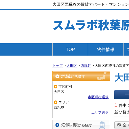
大田区西糀谷の賃貸アパート・マンション
スムラボ秋葉
TOP
物件情報
トップ
>
大田区
>
西糀谷
>
大田区西糀谷の賃貸
大
地域から探す
市区町村
大田区
市区町村選択
一覧で
エリア
1
件中 
西糀谷
並び替
エリア選択
全