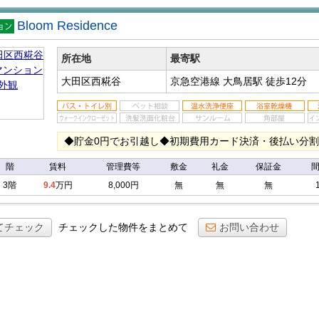
Bloom Residence
マン
ン
所在地
最寄駅
大田区西糀谷
京急空港線 大鳥居駅
徒歩12分
◆貯金0円でお引越し◆初期費用カード決済・後払い分
階
賃料
管理費等
敷金
礼金
保証金
3階
9.4
万円
8,000円
無
無
無
てチェック
チェックした物件をまとめて
お問い合わせ