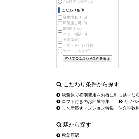
7日以内に公開
(0)
こだわり条件
駐車場あり
(0)
即引渡し可
(0)
2階以上
(0)
ペット相談
(0)
角部屋
(0)
バス・トイレ別
(0)
オートロック
(0)
すべてのこだわり条件を見る
こだわり条件から探す
秋葉原で初期費用をお得に引っ越すな
ロフト付きのお部屋特集
リノベ
＼＼新築★マンション特集 仲介手数
駅から探す
秋葉原駅