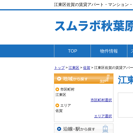
江東区佐賀の賃貸アパート・マンション・
スムラボ秋葉
TOP
物件情報
トップ
>
江東区
>
佐賀
>
江東区佐賀の賃貸アパ
江
地域から探す
市区町村
江東区
市区町村選択
エリア
佐賀
エリア選択