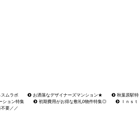
らスムラボ
お洒落なデザイナーズマンション★
秋葉原駅特
ーション特集
初期費用がお得な敷礼0物件特集◎
Ｉｎｓｔ
料不要／／