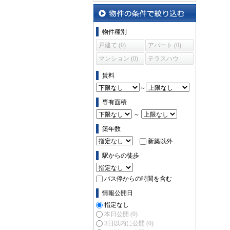
沿線・駅から探す
物件の条件で絞り込む
物件種別
戸建て (0)
アパート (0)
マンション (0)
テラスハウ
ス (0)
賃料
～
専有面積
～
築年数
新築以外
駅からの徒歩
バス停からの時間を含む
情報公開日
指定なし
本日公開
(0)
3日以内に公開
(0)