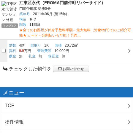
江東区永代（FROMA門前仲町リバーサイド）
門前仲町駅
徒歩8分
築年月
2011年06月
(築15年)
構造
ＲＣ
階数
11階建
マンション
★全てのお部屋が仲介手数料半額～最大無料（対象物件)でのご紹介可
能★ カード・分割払いも可能！予約…
2
階数
4階
間取り
1K
面積
20.72m
賃料
9.9
万円
管理費等
10,000円
敷金
無
礼金
無
保証金
無
チェックした物件を
お問い合わせ
メニュー
TOP
物件情報