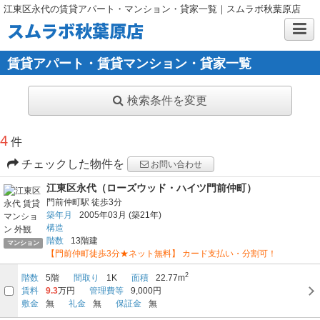
江東区永代の賃貸アパート・マンション・貸家一覧｜スムラボ秋葉原店
スムラボ秋葉原店
賃貸アパート・賃貸マンション・貸家一覧
検索条件を変更
4
件
チェックした物件を
お問い合わせ
江東区永代（ローズウッド・ハイツ門前仲町）
門前仲町駅
徒歩3分
築年月
2005年03月
(築21年)
構造
階数
13階建
マンション
【門前仲町徒歩3分★ネット無料】 カード支払い・分割可！
2
階数
5階
間取り
1K
面積
22.77m
賃料
9.3
万円
管理費等
9,000円
敷金
無
礼金
無
保証金
無