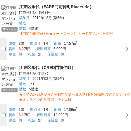
江東区永代（FARE門前仲町Riverside）
門前仲町駅
徒歩8分
築年月
2019年12月
(築6年)
構造
階数
4階建
マンション
【門前仲町徒歩8分★オートロック】 カード支払い・分割可！
2
階数
3階
間取り
1R
面積
17.57m
賃料
8.9
万円
管理費等
5,000円
敷金
無
礼金
無
保証金
無
江東区永代（CRED門前仲町）
門前仲町駅
徒歩7分
築年月
2021年03月
(築5年)
構造
ＲＣ
階数
5階建
マンション
★全てのお部屋が仲介手数料半額～最大無料(対象物件)でのご紹介可能
★オンライン内見可能！予約→ht…
2
階数
1階
間取り
1R
面積
17.09m
賃料
8.0
万円
管理費等
12,000円
敷金
無
礼金
無
保証金
無