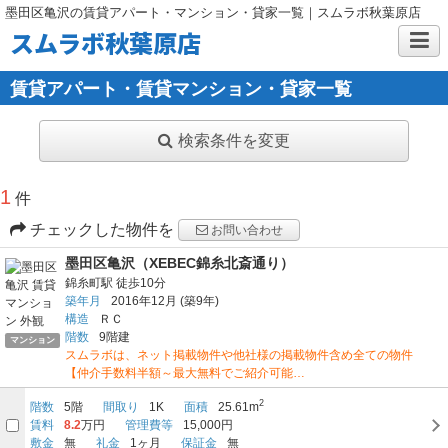
墨田区亀沢の賃貸アパート・マンション・貸家一覧｜スムラボ秋葉原店
スムラボ秋葉原店
賃貸アパート・賃貸マンション・貸家一覧
検索条件を変更
1
件
チェックした物件を
お問い合わせ
墨田区亀沢（XEBEC錦糸北斎通り）
錦糸町駅
徒歩10分
築年月
2016年12月
(築9年)
構造
ＲＣ
階数
9階建
マンション
スムラボは、ネット掲載物件や他社様の掲載物件含め全ての物件
【仲介手数料半額～最大無料でご紹介可能…
2
階数
5階
間取り
1K
面積
25.61m
賃料
8.2
万円
管理費等
15,000円
敷金
無
礼金
1ヶ月
保証金
無