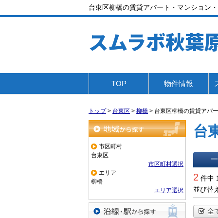
台東区柳橋の賃貸アパート・マンション・
スムラボ秋葉
TOP
物件情報
トップ
>
台東区
>
柳橋
>
台東区柳橋の賃貸アパ
台
地域から探す
市区町村
台東区
市区町村選択
一覧で
エリア
2
件中 
柳橋
並び替
エリア選択
全