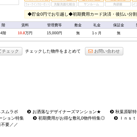
◆貯金0円でお引越し◆初期費用カード決済・後払い分
階
賃料
管理費等
敷金
礼金
保証金
4階
10.8
万円
15,000円
無
1ヶ月
無
てチェック
チェックした物件をまとめて
お問い合わせ
らスムラボ
お洒落なデザイナーズマンション★
秋葉原駅特
ーション特集
初期費用がお得な敷礼0物件特集◎
Ｉｎｓｔ
料不要／／