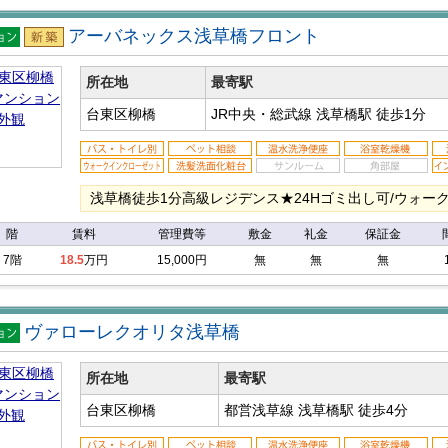
アーバネックス浅草橋フロント
マン
新築
ン
所在地
最寄駅
台東区柳橋
JR中央・総武線 浅草橋駅
徒歩1分
浅草橋徒歩1分高級レジデンス★24Hゴミ出し可/ウォーク
階
賃料
管理費等
敷金
礼金
保証金
7階
18.5
万円
15,000円
無
無
無
ヴァローレクオリタ浅草橋
マン
ン
所在地
最寄駅
台東区柳橋
都営浅草線 浅草橋駅
徒歩4分