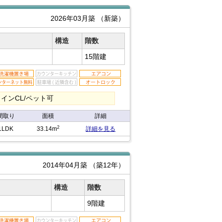
2026年03月築
（新築）
構造
階数
15階建
インCL/ペット可
間取り
面積
詳細
2
1LDK
33.14m
詳細を見る
2014年04月築
（築12年）
構造
階数
9階建