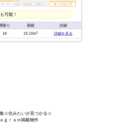
割も可能！
間取り
面積
詳細
2
1K
25.10m
詳細を見る
集☆住みたいが見つかる☆
ａｇｒａｍ掲載物件