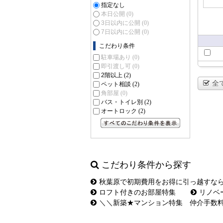
指定なし
本日公開
(0)
3日以内に公開
(0)
7日以内に公開
(0)
こだわり条件
駐車場あり
(0)
即引渡し可
(0)
2階以上
(2)
全
ペット相談
(2)
角部屋
(0)
バス・トイレ別
(2)
オートロック
(2)
すべてのこだわり条件を見る
こだわり条件から探す
秋葉原で初期費用をお得に引っ越すな
ロフト付きのお部屋特集
リノベ
＼＼新築★マンション特集 仲介手数