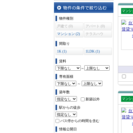
沿線・駅から探す
物件の条件で絞り込む
賃貸
物件種別
ショ
戸建て (0)
アパート (0)
マンション (2)
テラスハウ
ス (0)
間取り
1K (1)
1LDK (1)
賃料
～
専有面積
～
築年数
新築以外
賃貸
駅からの徒歩
ショ
バス停からの時間を含む
情報公開日