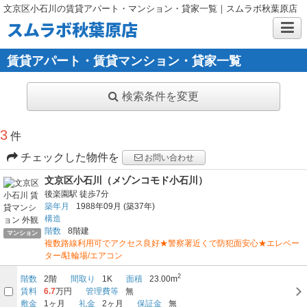
文京区小石川の賃貸アパート・マンション・貸家一覧｜スムラボ秋葉原店
スムラボ秋葉原店
賃貸アパート・賃貸マンション・貸家一覧
検索条件を変更
3
件
チェックした物件を
お問い合わせ
文京区小石川（メゾンコモド小石川）
後楽園駅
徒歩7分
築年月
1988年09月
(築37年)
構造
階数
8階建
マンション
複数路線利用可でアクセス良好★警察署近くで防犯面安心★エレベー
ター/駐輪場/エアコン
2
階数
2階
間取り
1K
面積
23.00m
賃料
6.7
万円
管理費等
無
敷金
1ヶ月
礼金
2ヶ月
保証金
無