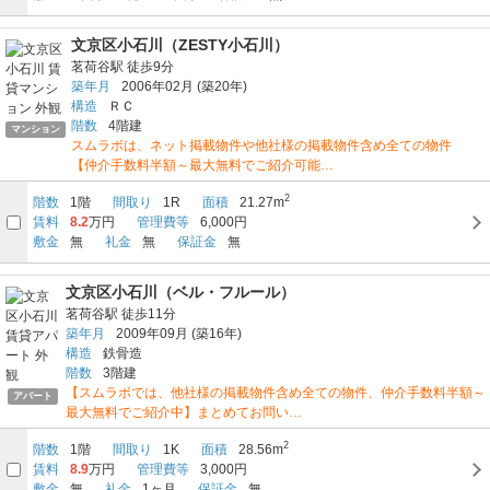
文京区小石川（ZESTY小石川）
茗荷谷駅
徒歩9分
築年月
2006年02月
(築20年)
構造
ＲＣ
階数
4階建
マンション
スムラボは、ネット掲載物件や他社様の掲載物件含め全ての物件
【仲介手数料半額～最大無料でご紹介可能…
2
階数
1階
間取り
1R
面積
21.27m
賃料
8.2
万円
管理費等
6,000円
敷金
無
礼金
無
保証金
無
文京区小石川（ベル・フルール）
茗荷谷駅
徒歩11分
築年月
2009年09月
(築16年)
構造
鉄骨造
階数
3階建
【スムラボでは、他社様の掲載物件含め全ての物件、仲介手数料半額～
アパート
最大無料でご紹介中】まとめてお問い…
2
階数
1階
間取り
1K
面積
28.56m
賃料
8.9
万円
管理費等
3,000円
敷金
無
礼金
1ヶ月
保証金
無