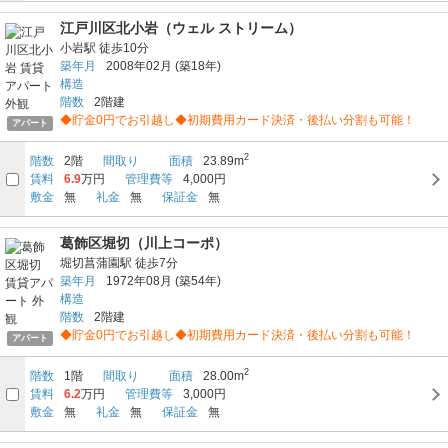
江戸川区北小岩（ウェル ストリーム）
小岩駅
徒歩10分
築年月
2008年02月
(築18年)
構造
階数
2階建
◆貯金0円でお引越し◆初期費用カード決済・後払い分割も可能！
アパート
2
階数
2階
間取り
面積
23.89m
賃料
6.9
万円
管理費等
4,000円
敷金
無
礼金
無
保証金
無
葛飾区堀切（川上コーポ）
堀切菖蒲園駅
徒歩7分
築年月
1972年08月
(築54年)
構造
階数
2階建
◆貯金0円でお引越し◆初期費用カード決済・後払い分割も可能！
アパート
2
階数
1階
間取り
面積
28.00m
賃料
6.2
万円
管理費等
3,000円
敷金
無
礼金
無
保証金
無