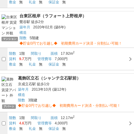
敷金
無
礼金
無
保証金
無
台東区根岸（ラフォート上野根岸）
鶯谷駅
徒歩2分
築年月
2020年02月
(築6年)
構造
階数
5階建
マンション
◆貯金0円でお引越し◆ 初期費用カード決済・分割払い可能！
2
階数
1階
間取り
面積
17.92m
賃料
9.7
万円
管理費等
7,000円
敷金
無
礼金
無
保証金
無
葛飾区立石（シャンテ立石駅前）
京成立石駅
徒歩1分
築年月
2013年10月
(築12年)
構造
階数
3階建
◆貯金0円でお引越し◆ 初期費用カード決済・分割払い可能！
アパート
2
階数
1階
間取り
面積
12.17m
賃料
4.6
万円
管理費等
4,000円
敷金
無
礼金
無
保証金
無