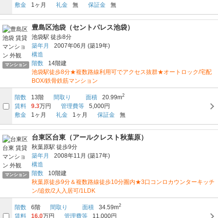
敷金
1ヶ月
礼金
無
保証金
無
豊島区池袋（セントパレス池袋）
池袋駅
徒歩8分
築年月
2007年06月
(築19年)
構造
階数
14階建
マンション
池袋駅徒歩8分★複数路線利用可でアクセス抜群★オートロック/宅配
BOX/鉄骨鉄筋マンション
2
階数
13階
間取り
面積
20.99m
賃料
9.3
万円
管理費等
5,000円
敷金
1ヶ月
礼金
1ヶ月
保証金
無
台東区台東（アールクレスト秋葉原）
秋葉原駅
徒歩9分
築年月
2008年11月
(築17年)
構造
階数
10階建
マンション
秋葉原徒歩9分＆複数路線徒歩10分圏内★3口コンロカウンターキッチ
ン/追炊/2人入居可/1LDK
2
階数
6階
間取り
面積
34.59m
賃料
16.0
万円
管理費等
11,000円