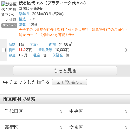
渋谷区代々木（プラティーク代々木）
新宿駅
徒歩8分
築年月
2024年03月
(築2年)
構造
ＲＣ
階数
4階建
マンション
★全てのお部屋が仲介手数料半額～最大無料（対象物件)でのご紹介可
能★ カード・分割払いも可能！予約…
2
階数
1階
間取り
面積
21.38m
賃料
11.9
万円
管理費等
10,000円
敷金
1ヶ月
礼金
無
保証金
無
もっと見る
チェックした物件を
お問い合わせ
市区町村で検索
千代田区
中央区
新宿区
文京区