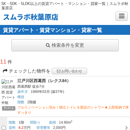
5K・5DK・5LDK以上の賃貸アパート・マンション・貸家一覧｜スムラボ秋
葉原店
スムラボ秋葉原店
賃貸アパート・賃貸マンション・貸家一覧
検索条件を変更
11
件
チェックした物件を
お問い合わせ
江戸川区西葛西（レクス84）
西葛西駅
徒歩7分
築年月
1989年03月
(築37年)
構造
階数
2階建
フルリノベーション済み！独立トイレ＆新設のシャワー★上部収納で床
アパート
すっきり
2
階数
1階
間取り
面積
14.90m
賃料
6.2
万円
管理費等
2,000円