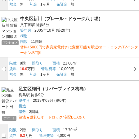
敷金
無
礼金
1ヶ月
保証金
無
中央区新川（プレール・ドゥーク八丁堀）
八丁堀駅
徒歩5分
築年月
2005年10月
(築20年)
構造
階数
11階建
マンション
賃料+5000円で家具家電付きに変更可能★駅近/オートロック/TVインタ
ーホン/BT別
2
階数
8階
間取り
面積
21.00m
賃料
10.0
万円
管理費等
10,000円
敷金
無
礼金
1ヶ月
保証金
無
足立区梅田（リバープレイス梅島）
梅島駅
徒歩9分
築年月
2019年09月
(築6年)
構造
階数
3階建
築浅★敷礼0/オートロック/宅配BOXあり
アパート
2
階数
2階
間取り
面積
17.70m
賃料
6.3
万円
管理費等
4,000円