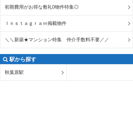
初期費用がお得な敷礼0物件特集◎
Ｉｎｓｔａｇｒａｍ掲載物件
＼＼新築★マンション特集 仲介手数料不要／／
駅から探す
秋葉原駅