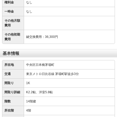
権利金
なし
一時金
なし
その他月額
費用
その他初期
鍵交換費用
：
36,300円
費用
基本情報
所在地
中央区日本橋茅場町
交通
東京メトロ日比谷線 茅場町駅徒歩3分
間取り
1K
間取り詳細
K2.2帖、洋室5.8帖
階数
14階建
所在階
4階