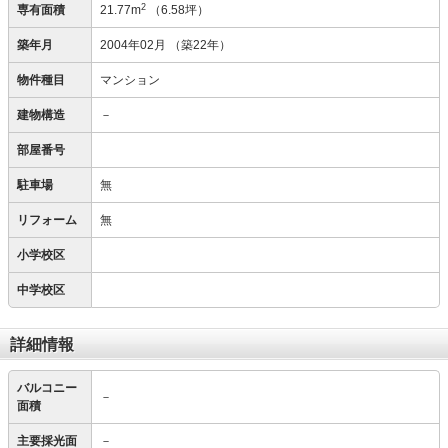
2
専有面積
21.77m
（6.58坪）
築年月
2004年02月
（築22年）
物件種目
マンション
建物構造
－
部屋番号
駐車場
無
リフォーム
無
小学校区
中学校区
詳細情報
バルコニー
－
面積
主要採光面
－