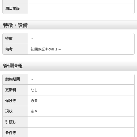
周辺施設
特徴・設備
特徴
－
備考
初回保証料:40％～
管理情報
契約期間
－
更新料
なし
保険等
必要
現状
空き
引渡し
－
条件等
－