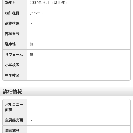
築年月
2007年03月
（築19年）
物件種目
アパート
建物構造
－
部屋番号
駐車場
無
リフォーム
無
小学校区
中学校区
詳細情報
バルコニー
－
面積
主要採光面
－
周辺施設