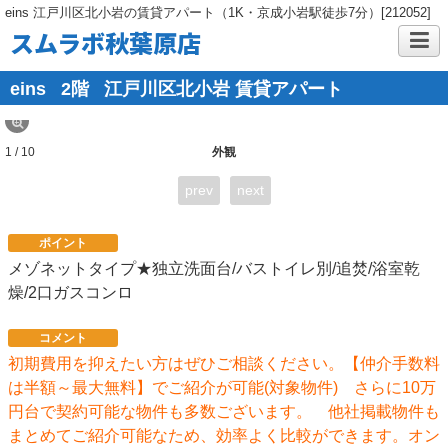
eins 江戸川区北小岩の賃貸アパート（1K・京成小岩駅徒歩7分）[212052]
スムラボ秋葉原店
eins
2階
江戸川区北小岩 賃貸アパート
1 / 10
外観
prev
next
ポイント
メゾネットタイプ★独立洗面台/バストイレ別/追焚/浴室乾
燥/2口ガスコンロ
コメント
初期費用を抑えたい方はぜひご相談ください。【仲介手数料
は半額～最大無料】でご紹介が可能(対象物件) さらに10万
円台で契約可能な物件も多数ございます。 他社掲載物件も
まとめてご紹介可能なため、効率よく比較ができます。オン