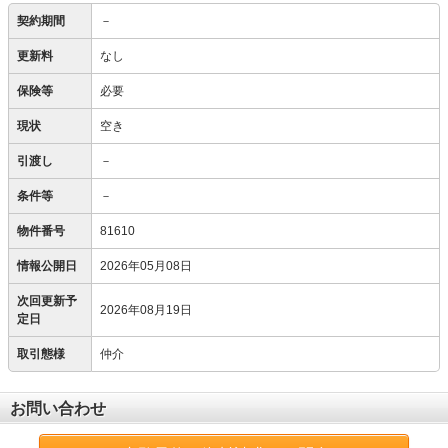
契約期間
－
更新料
なし
保険等
必要
現状
空き
引渡し
－
条件等
－
物件番号
81610
情報公開日
2026年05月08日
次回更新予
2026年08月19日
定日
取引態様
仲介
お問い合わせ