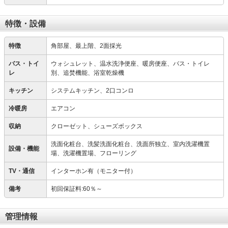
特徴・設備
特徴
角部屋、最上階、2面採光
バス・トイ
ウォシュレット、温水洗浄便座、暖房便座、バス・トイレ
レ
別、追焚機能、浴室乾燥機
キッチン
システムキッチン、2口コンロ
冷暖房
エアコン
収納
クローゼット、シューズボックス
洗面化粧台、洗髪洗面化粧台、洗面所独立、室内洗濯機置
設備・機能
場、洗濯機置場、フローリング
TV・通信
インターホン有（モニター付）
備考
初回保証料:60％～
管理情報