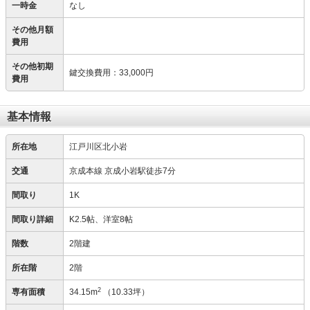
一時金
なし
その他月額
費用
その他初期
鍵交換費用
：
33,000円
費用
基本情報
所在地
江戸川区北小岩
交通
京成本線 京成小岩駅徒歩7分
間取り
1K
間取り詳細
K2.5帖、洋室8帖
階数
2階建
所在階
2階
2
専有面積
34.15m
（10.33坪）