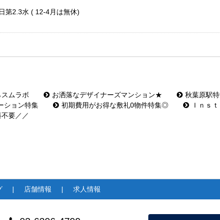
第2.3水 ( 12-4月は無休)
らスムラボ
お洒落なデザイナーズマンション★
秋葉原駅特
ーション特集
初期費用がお得な敷礼0物件特集◎
Ｉｎｓｔ
料不要／／
グ
店舗情報
求人情報