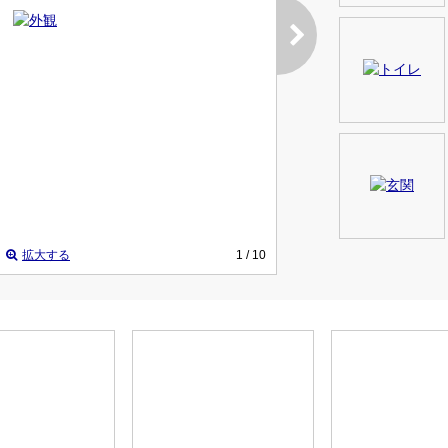
拡大する
1
/ 10