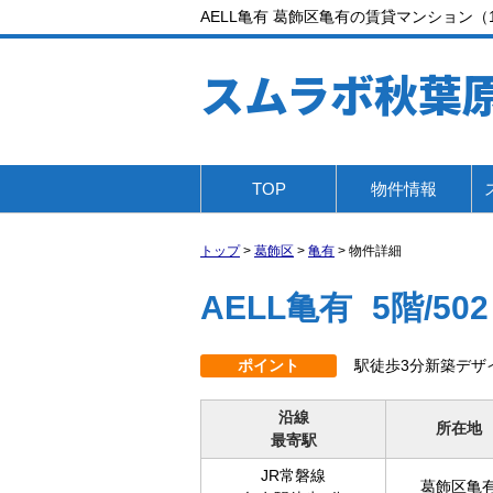
AELL亀有 葛飾区亀有の賃貸マンション（1K
スムラボ秋葉
TOP
物件情報
トップ
>
葛飾区
>
亀有
>
物件詳細
AELL亀有
5階/502
ポイント
駅徒歩3分新築デザ
沿線
所在地
最寄駅
JR常磐線
葛飾区亀