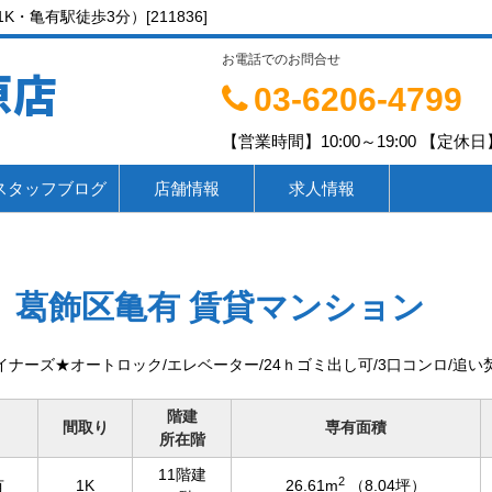
・亀有駅徒歩3分）[211836]
お電話でのお問合せ
原店
03-6206-4799
【営業時間】10:00～19:00 【定休日】
スタッフブログ
店舗情報
求人情報
葛飾区亀有 賃貸マンション
イナーズ★オートロック/エレベーター/24ｈゴミ出し可/3口コンロ/追い
階建
間取り
専有面積
所在階
11階建
2
有
1K
26.61m
（8.04坪）