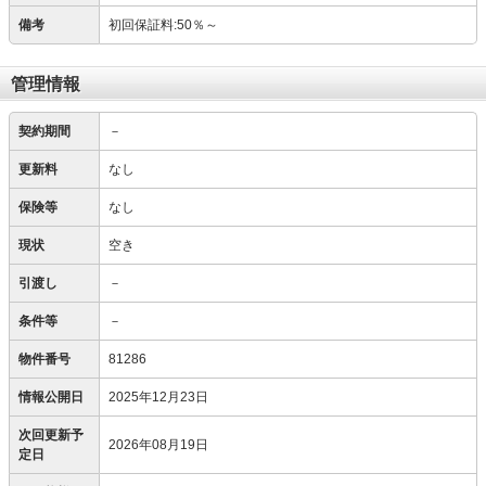
備考
初回保証料:50％～
管理情報
契約期間
－
更新料
なし
保険等
なし
現状
空き
引渡し
－
条件等
－
物件番号
81286
情報公開日
2025年12月23日
次回更新予
2026年08月19日
定日