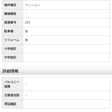
物件種目
マンション
建物構造
－
部屋番号
201
駐車場
無
リフォーム
無
小学校区
中学校区
詳細情報
バルコニー
－
面積
主要採光面
－
周辺施設