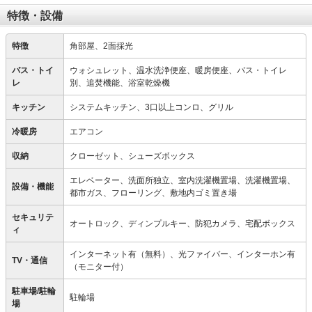
特徴・設備
特徴
角部屋、2面採光
バス・トイ
ウォシュレット、温水洗浄便座、暖房便座、バス・トイレ
レ
別、追焚機能、浴室乾燥機
キッチン
システムキッチン、3口以上コンロ、グリル
冷暖房
エアコン
収納
クローゼット、シューズボックス
エレベーター、洗面所独立、室内洗濯機置場、洗濯機置場、
設備・機能
都市ガス、フローリング、敷地内ゴミ置き場
セキュリテ
オートロック、ディンプルキー、防犯カメラ、宅配ボックス
ィ
インターネット有（無料）、光ファイバー、インターホン有
TV・通信
（モニター付）
駐車場/駐輪
駐輪場
場