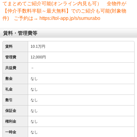
てまとめてご紹介可能(オンライン内見も可） 全物件が
【仲介手数料半額～最大無料】でのご紹介も可能(対象物
件) ご予約は→ https://tol-app.jp/s/sumurabo
賃料・管理費等
賃料
10.1万円
管理費
12,000円
共益費
－
敷金
なし
礼金
なし
敷引
なし
保証金
なし
権利金
なし
一時金
なし