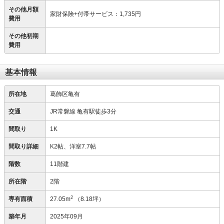
その他月額
家財保険+付帯サービス
：
1,735円
費用
その他初期
費用
基本情報
所在地
葛飾区亀有
交通
JR常磐線 亀有駅徒歩3分
間取り
1K
間取り詳細
K2帖、洋室7.7帖
階数
11階建
所在階
2階
2
専有面積
27.05m
（8.18坪）
築年月
2025年09月