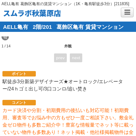
AELL亀有 葛飾区亀有の賃貸マンション（1K・亀有駅徒歩3分）[211835]
スムラボ秋葉原店
AELL亀有
2階/201
葛飾区亀有 賃貸マンション
1 / 14
外観
prev
next
ポイント
駅徒歩3分新築デザイナーズ★オートロック/エレベータ
ー/24ｈゴミ出し可/3口コンロ/追い焚き
コメント
カード決済や分割・初期費用の後払いも対応可能！初期費
用、審査等でお悩み中の方もぜひ一度ご相談下さい。敷金礼
金ゼロ物件も多数ご紹介中！豊富な情報量でネット等に載っ
ていない物件も多数あり！ネット掲載・他社様掲載物件は全