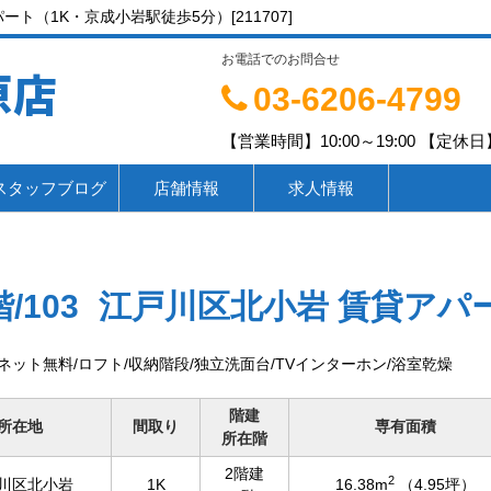
ト（1K・京成小岩駅徒歩5分）[211707]
お電話でのお問合せ
原店
03-6206-4799
【営業時間】10:00～19:00 【定休日】
スタッフブログ
店舗情報
求人情報
階/103
江戸川区北小岩 賃貸アパ
/ネット無料/ロフト/収納階段/独立洗面台/TVインターホン/浴室乾燥
階建
所在地
間取り
専有面積
所在階
2階建
2
川区北小岩
1K
16.38m
（4.95坪）