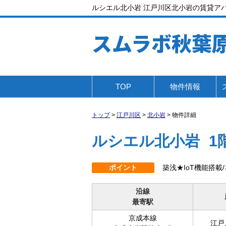
ルシエル北小岩 江戸川区北小岩の賃貸アパー
スムラボ秋葉
TOP
物件情報
トップ
>
江戸川区
>
北小岩
>
物件詳細
ルシエル北小岩
1
ポイント
築浅★IoT機能搭載
沿線
最寄駅
京成本線
江戸