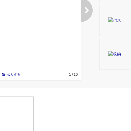
拡大する
1
/ 10