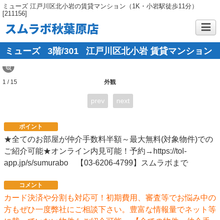
ミューズ 江戸川区北小岩の賃貸マンション（1K・小岩駅徒歩11分）
[211156]
スムラボ秋葉原店
ミューズ
3階/301
江戸川区北小岩 賃貸マンション
1 / 15
外観
prev
next
ポイント
★全てのお部屋が仲介手数料半額～最大無料(対象物件)での
ご紹介可能★オンライン内見可能！予約→https://tol-
app.jp/s/sumurabo 【03-6206-4799】スムラボまで
コメント
カード決済や分割も対応可！初期費用、審査等でお悩み中の
方もぜひ一度弊社にご相談下さい。豊富な情報量でネット等