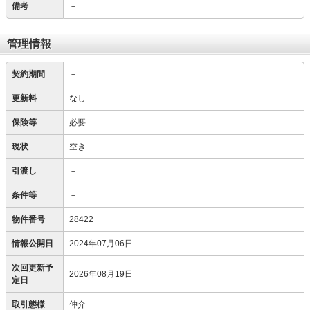
備考
－
管理情報
契約期間
－
更新料
なし
保険等
必要
現状
空き
引渡し
－
条件等
－
物件番号
28422
情報公開日
2024年07月06日
次回更新予
2026年08月19日
定日
取引態様
仲介