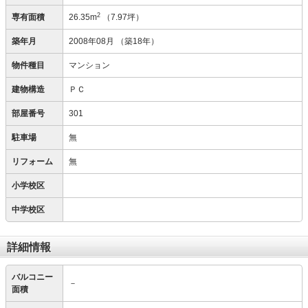
2
専有面積
26.35m
（7.97坪）
築年月
2008年08月
（築18年）
物件種目
マンション
建物構造
ＰＣ
部屋番号
301
駐車場
無
リフォーム
無
小学校区
中学校区
詳細情報
バルコニー
－
面積