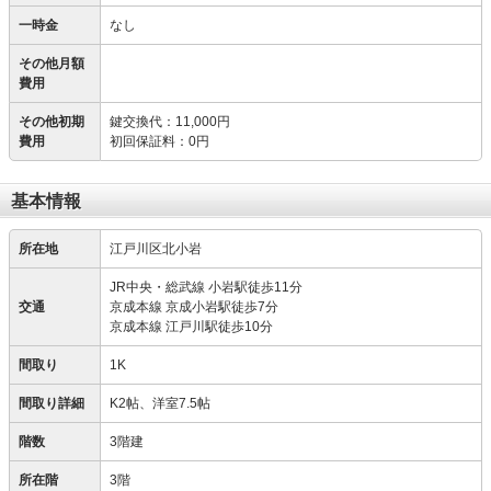
一時金
なし
その他月額
費用
その他初期
鍵交換代
：
11,000円
費用
初回保証料
：
0円
基本情報
所在地
江戸川区北小岩
JR中央・総武線 小岩駅徒歩11分
交通
京成本線 京成小岩駅徒歩7分
京成本線 江戸川駅徒歩10分
間取り
1K
間取り詳細
K2帖、洋室7.5帖
階数
3階建
所在階
3階