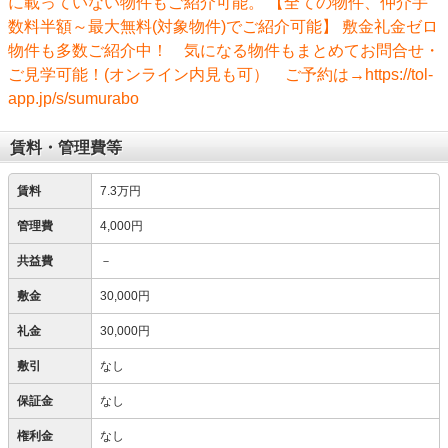
に載っていない物件もご紹介可能。 【全ての物件、仲介手
数料半額～最大無料(対象物件)でご紹介可能】 敷金礼金ゼロ
物件も多数ご紹介中！ 気になる物件もまとめてお問合せ・
ご見学可能！(オンライン内見も可） ご予約は→https://tol-
app.jp/s/sumurabo
賃料・管理費等
賃料
7.3万円
管理費
4,000円
共益費
－
敷金
30,000円
礼金
30,000円
敷引
なし
保証金
なし
権利金
なし