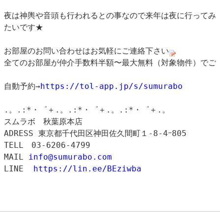
夜は神輿や音頭も行われるとの事なので来年は夜に行ってみ
たいです★
お部屋のお問い合わせはお気軽にご連絡下さい
全てのお部屋が仲介手数料半額〜最大無料（対象物件）でご
自動予約→
https://tol-app.jp/s/sumurabo
.。.:*・゜＋.。.:*・゜＋.。.:*・゜＋.。
スムラボ　秋葉原本店
ADRESS 東京都千代田区神田佐久間町１‐8‐4ｰ805
TELL　03-6206-4799
MAIL 
info@sumurabo.com
LINE  
https://lin.ee/BEziwba