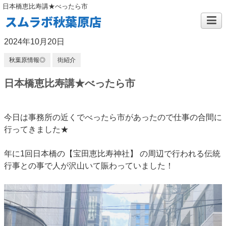
日本橋恵比寿講★べったら市
スムラボ秋葉原店
2024年10月20日
秋葉原情報◎
街紹介
日本橋恵比寿講★べったら市
今日は事務所の近くでべったら市があったので仕事の合間に
行ってきました★
年に1回日本橋の【宝田恵比寿神社】 の周辺で行われる伝統
行事との事で人が沢山いて賑わっていました！