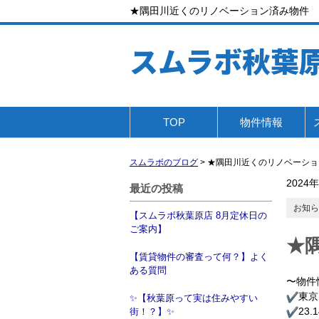
★隅田川近くのリノベーション済み物件
スムラボ秋葉
TOP
物件情報
スムラボのブログ
>
★隅田川近くのリノベーショ
2024
最近の投稿
お知ら
【スムラボ秋葉原店 8月定休日の
ご案内】
★
【賃貸物件の審査って何？】よく
ある質問
〜物件
︎東
✨【秋葉原って実は住みやすい
︎23
街！？】✨