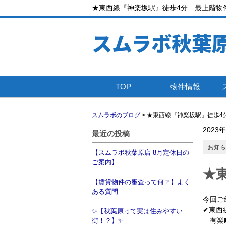
★東西線『神楽坂駅』徒歩4分 最上階物
スムラボ秋葉
TOP
物件情報
スムラボのブログ
>
★東西線『神楽坂駅』徒歩4
2023
最近の投稿
お知ら
【スムラボ秋葉原店 8月定休日の
ご案内】
★
【賃貸物件の審査って何？】よく
ある質問
今回ご
✔東西
✨【秋葉原って実は住みやすい
有楽町
街！？】✨