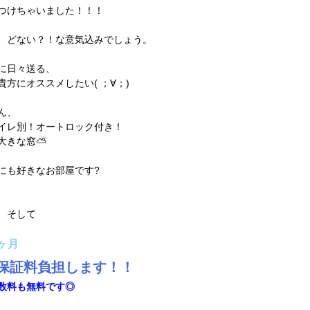
つけちゃいました！！！
、どない？！な意気込みでしょう。
に日々送る、
貴方にオススメしたい( ；∀；)
ん、
イレ別！オートロック付き！
大きな窓⛅
にも好きなお部屋です?
、そして
ヶ月
保証料負担します！！
数料も無料です◎