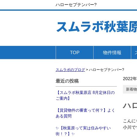
ハローセプテンバー?
スムラボ秋葉
TOP
物件情報
スムラボのブログ
>
ハローセプテンバー?
2022
最近の投稿
新着物
【スムラボ秋葉原店 8月定休日の
ご案内】
ハ
【賃貸物件の審査って何？】よく
ある質問
こんに
小川
✨【秋葉原って実は住みやすい
街！？】✨