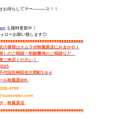
せお待ちしてマー―――ス！！
ram
も随時更新中！
ォローお願い致します◎
■■■■■■■■■■■■■■■■■■■■■■■■■
■■■■■■■■■■
区の賃貸はスムラボ秋葉原店におまかせ！
探しのご相談・初期費用のご相談など、
度ご来店ください！
0025
千代田区神田佐久間町1-8-4
ール秋葉原805
6206-4799
@sumurabo.com
ボ 秋葉原店
■■■■■■■■■■■■■■■■■■■■■■■■■
■■■■■■■■■■