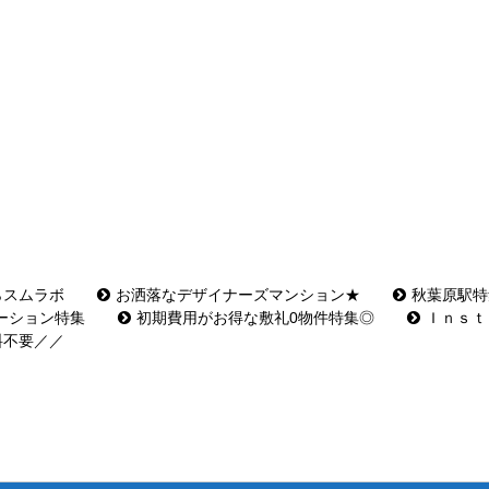
らスムラボ
お洒落なデザイナーズマンション★
秋葉原駅特
ーション特集
初期費用がお得な敷礼0物件特集◎
Ｉｎｓｔ
料不要／／