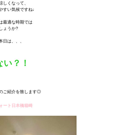
涼しくなって、
やすい気候ですね♩
は最適な時期では
しょうか?
本日は、、、
ない？！
のご紹介を致します◎
ォート日本橋箱崎