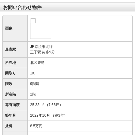
お問い合わせ物件
画像
JR京浜東北線
最寄駅
王子駅 徒歩9分
所在地
北区豊島
間取り
1K
階数
9階建
所在階
2階
2
専有面積
25.33m
（7.66坪）
築年月
2022年10月
（築3年）
賃料
8.5万円