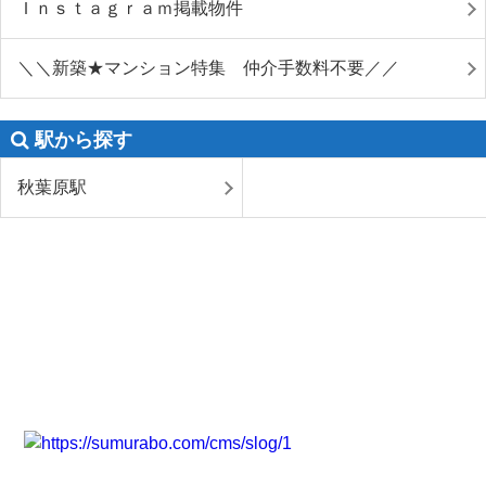
Ｉｎｓｔａｇｒａｍ掲載物件
＼＼新築★マンション特集 仲介手数料不要／／
駅から探す
秋葉原駅