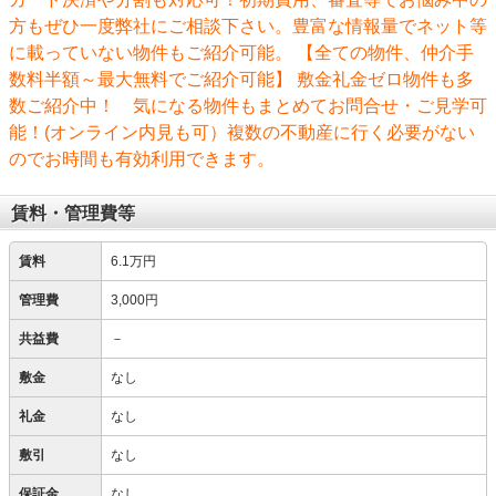
方もぜひ一度弊社にご相談下さい。豊富な情報量でネット等
に載っていない物件もご紹介可能。 【全ての物件、仲介手
数料半額～最大無料でご紹介可能】 敷金礼金ゼロ物件も多
数ご紹介中！ 気になる物件もまとめてお問合せ・ご見学可
能！(オンライン内見も可）複数の不動産に行く必要がない
のでお時間も有効利用できます。
賃料・管理費等
賃料
6.1万円
管理費
3,000円
共益費
－
敷金
なし
礼金
なし
敷引
なし
保証金
なし