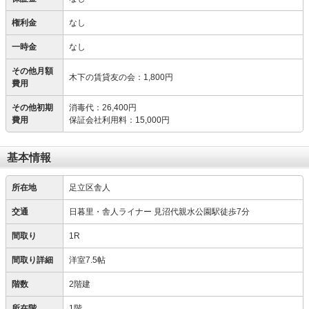
権利金
なし
一時金
なし
その他月額
木下の賃貸友の会
：
1,800円
費用
その他初期
消毒代
：
26,400円
費用
保証会社利用料
：
15,000円
基本情報
所在地
足立区舎人
交通
日暮里・舎人ライナー 見沼代親水公園駅徒歩7分
間取り
1R
間取り詳細
洋室7.5帖
階数
2階建
所在階
1階