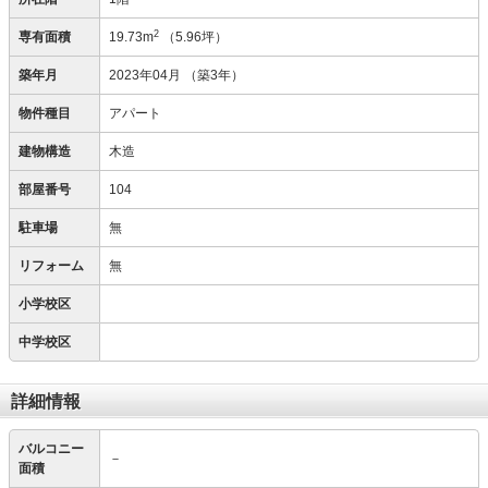
2
専有面積
19.73m
（5.96坪）
築年月
2023年04月
（築3年）
物件種目
アパート
建物構造
木造
部屋番号
104
駐車場
無
リフォーム
無
小学校区
中学校区
詳細情報
バルコニー
－
面積