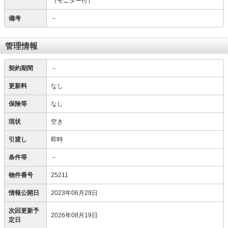
（モニター付）
備考
－
管理情報
契約期間
－
更新料
なし
保険等
なし
現状
空き
引渡し
即時
条件等
－
物件番号
25211
情報公開日
2023年06月29日
次回更新予
2026年08月19日
定日