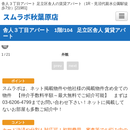
舎人３丁目アパート 足立区舎人の賃貸アパート（1R・見沼代親水公園駅徒
歩7分）[21981]
スムラボ秋葉原店
舎人３丁目アパート
1階/104
足立区舎人 賃貸アパ
ート
1 / 21
外観
prev
next
ポイント
スムラボは、ネット掲載物件や他社様の掲載物件含め全ての
物件 【仲介手数料半額～最大無料でご紹介可能】 まずは
03-6206-4799までお問い合わせ下さい！ネットに掲載して
ないお部屋も多数ご紹介中！
コメント
カード決済や分割も対応可！初期費用、審査等でお悩み中の