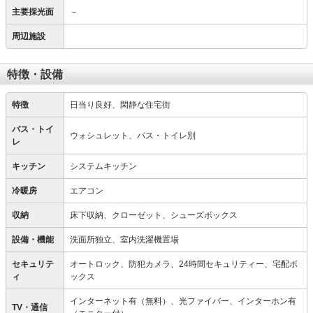
主要採光面
－
周辺施設
特徴・設備
特徴
日当り良好、閑静な住宅街
バス・トイ
ウォシュレット、バス・トイレ別
レ
キッチン
システムキッチン
冷暖房
エアコン
収納
床下収納、クローゼット、シューズボックス
設備・機能
洗面所独立、室内洗濯機置場
セキュリテ
オートロック、防犯カメラ、24時間セキュリティー、宅配ボ
ィ
ックス
インターネット有（無料）、光ファイバー、インターホン有
TV・通信