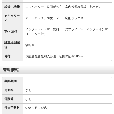
設備・機能
エレベーター、洗面所独立、室内洗濯機置場、都市ガス
セキュリテ
オートロック、防犯カメラ、宅配ボックス
ィ
インターネット有（無料）、光ファイバー、インターホン有
TV・通信
（モニター付）
駐車場/駐輪
駐輪場
場
備考
保証会社会社加入必須 初回保証料50％～
管理情報
契約期間
－
更新料
なし
保険等
なし
仲介手数料
0.55ヶ月（税込）