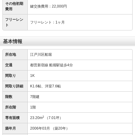
その他初期
鍵交換費用
：
22,000円
費用
フリーレン
フリーレント：1ヶ月
ト
基本情報
所在地
江戸川区船堀
交通
都営新宿線 船堀駅徒歩4分
間取り
1K
間取り詳細
K1.6帖、洋室7.6帖
階数
7階建
所在階
1階
2
専有面積
23.20m
（7.01坪）
築年月
2006年03月
（築20年）