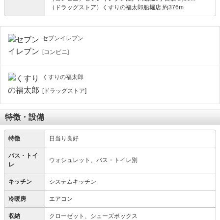
（ドラッグストア）くすりの福太郎船堀店 約376m
セブンイレブン
[コンビニ]
くすりの福太郎
[ドラッグストア]
特徴・設備
特徴
日当り良好
バス・トイ
ウォシュレット、バス・トイレ別
レ
キッチン
システムキッチン
冷暖房
エアコン
収納
クローゼット、シューズボックス