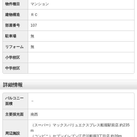
物件種目
マンション
建物構造
ＲＣ
部屋番号
107
駐車場
無
リフォーム
無
小学校区
中学校区
詳細情報
バルコニー
－
面積
主要採光面
南西
（スーパー）マックスバリュエクスプレス船堀駅前店 約235
m
周辺施設
（コンビニ）セブンイレブン江戸川船堀3丁目店 約39m