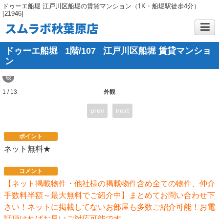
ドゥーエ船堀 江戸川区船堀の賃貸マンション（1K・船堀駅徒歩4分）
[21946]
スムラボ秋葉原店
ドゥーエ船堀
1階/107
江戸川区船堀 賃貸マンショ
ン
1 / 13
外観
prev
next
ポイント
ネット無料★
コメント
【ネット掲載物件・他社様の掲載物件含め全ての物件、仲介
手数料半額～最大無料でご紹介中】まとめてお問い合わせ下
さい！ネットに掲載してないお部屋も多数ご紹介可能！お電
話頂ければお早いご対応可能です。