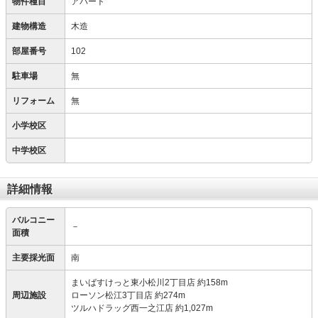
物件種目
アパート
建物構造
木造
部屋番号
102
駐車場
無
リフォーム
無
小学校区
中学校区
詳細情報
バルコニー
－
面積
主要採光面
南
まいばすけっと東小松川2丁目店 約158m
周辺施設
ローソン松江3丁目店 約274m
ツルハドラッグ西一之江店 約1,027m