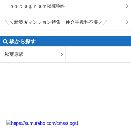
Ｉｎｓｔａｇｒａｍ掲載物件
＼＼新築★マンション特集 仲介手数料不要／／
駅から探す
秋葉原駅