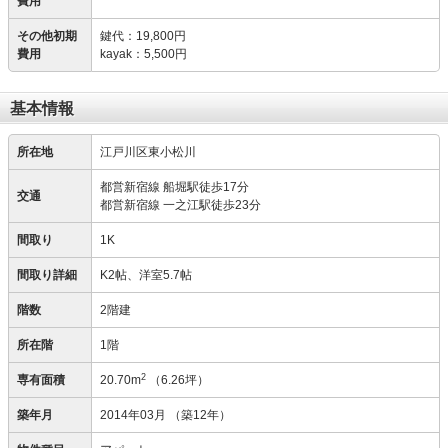
費用
その他初期
鍵代
：
19,800円
費用
kayak
：
5,500円
基本情報
所在地
江戸川区東小松川
都営新宿線 船堀駅徒歩17分
交通
都営新宿線 一之江駅徒歩23分
間取り
1K
間取り詳細
K2帖、洋室5.7帖
階数
2階建
所在階
1階
2
専有面積
20.70m
（6.26坪）
築年月
2014年03月
（築12年）