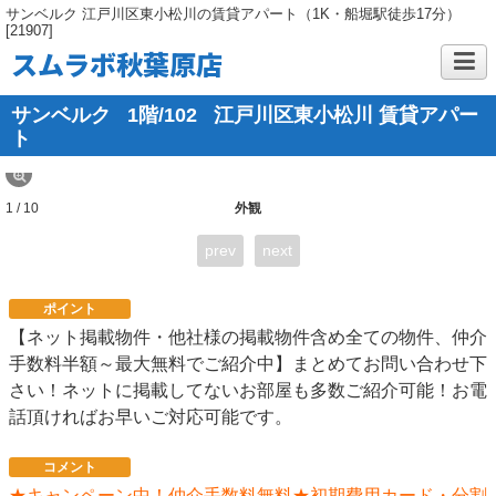
サンベルク 江戸川区東小松川の賃貸アパート（1K・船堀駅徒歩17分）
[21907]
スムラボ秋葉原店
サンベルク
1階/102
江戸川区東小松川 賃貸アパー
ト
1 / 10
外観
prev
next
ポイント
【ネット掲載物件・他社様の掲載物件含め全ての物件、仲介
手数料半額～最大無料でご紹介中】まとめてお問い合わせ下
さい！ネットに掲載してないお部屋も多数ご紹介可能！お電
話頂ければお早いご対応可能です。
コメント
★キャンペーン中！仲介手数料無料★初期費用カード・分割