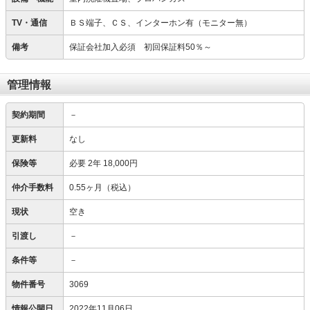
TV・通信
ＢＳ端子、ＣＳ、インターホン有（モニター無）
備考
保証会社加入必須 初回保証料50％～
管理情報
契約期間
－
更新料
なし
保険等
必要
2年 18,000円
仲介手数料
0.55ヶ月（税込）
現状
空き
引渡し
－
条件等
－
物件番号
3069
情報公開日
2022年11月06日