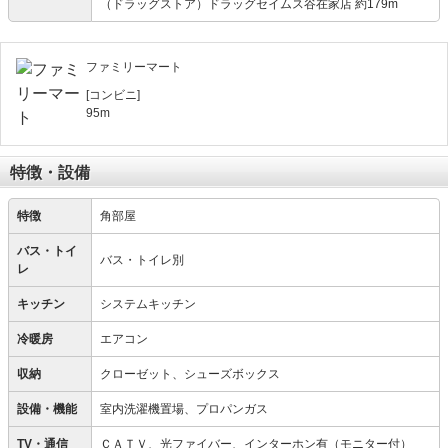
（ドラッグストア）ドラッグセイムス谷在家店 約179m
ファミリーマート
[コンビニ]
95m
特徴・設備
特徴
角部屋
バス・トイ
バス・トイレ別
レ
キッチン
システムキッチン
冷暖房
エアコン
収納
クローゼット、シューズボックス
設備・機能
室内洗濯機置場、プロパンガス
TV・通信
ＣＡＴＶ、光ファイバー、インターホン有（モニター付）