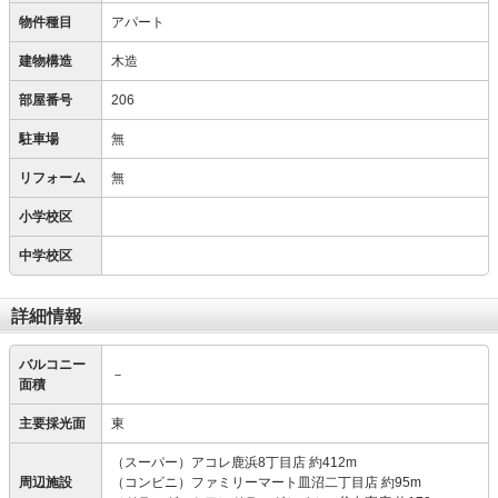
物件種目
アパート
建物構造
木造
部屋番号
206
駐車場
無
リフォーム
無
小学校区
中学校区
詳細情報
バルコニー
－
面積
主要採光面
東
（スーパー）アコレ鹿浜8丁目店 約412m
周辺施設
（コンビニ）ファミリーマート皿沼二丁目店 約95m