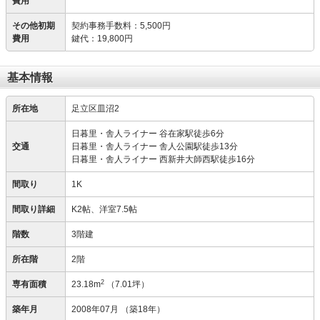
費用
その他初期
契約事務手数料
：
5,500円
費用
鍵代
：
19,800円
基本情報
所在地
足立区皿沼2
日暮里・舎人ライナー 谷在家駅徒歩6分
交通
日暮里・舎人ライナー 舎人公園駅徒歩13分
日暮里・舎人ライナー 西新井大師西駅徒歩16分
間取り
1K
間取り詳細
K2帖、洋室7.5帖
階数
3階建
所在階
2階
2
専有面積
23.18m
（7.01坪）
築年月
2008年07月
（築18年）