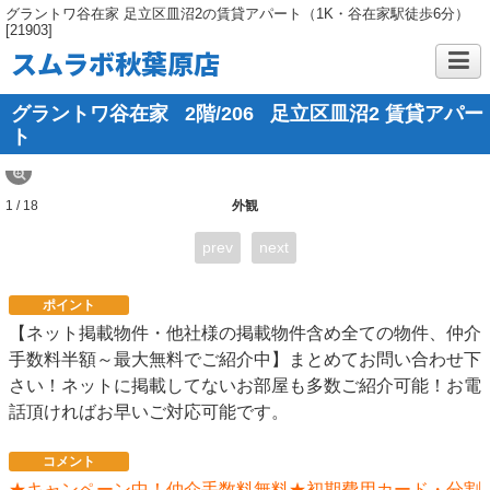
グラントワ谷在家 足立区皿沼2の賃貸アパート（1K・谷在家駅徒歩6分）
[21903]
スムラボ秋葉原店
グラントワ谷在家
2階/206
足立区皿沼2 賃貸アパー
ト
1 / 18
外観
prev
next
ポイント
【ネット掲載物件・他社様の掲載物件含め全ての物件、仲介
手数料半額～最大無料でご紹介中】まとめてお問い合わせ下
さい！ネットに掲載してないお部屋も多数ご紹介可能！お電
話頂ければお早いご対応可能です。
コメント
★キャンペーン中！仲介手数料無料★初期費用カード・分割