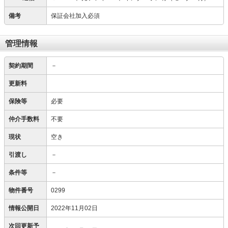
備考
保証会社加入必須
管理情報
契約期間
－
更新料
保険等
必要
仲介手数料
不要
現状
空き
引渡し
－
条件等
－
物件番号
0299
情報公開日
2022年11月02日
次回更新予