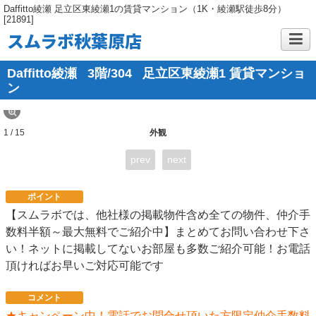
Daffitto綾瀬 足立区東綾瀬1の賃貸マンション（1K・綾瀬駅徒歩8分）
[21891]
スムラボ秋葉原店
Daffitto綾瀬
3階/304
足立区東綾瀬1 賃貸マンショ
ン
1 / 15
外観
prev
next
ポイント
【スムラボでは、他社様の掲載物件含め全ての物件、仲介手
数料半額～最大無料でご紹介中】まとめてお問い合わせ下さ
い！ネットに掲載してないお部屋も多数ご紹介可能！お電話
頂ければお早いご対応可能です
コメント
★キャンペーン中！電話でお問合せ頂いた方限定仲介手数料