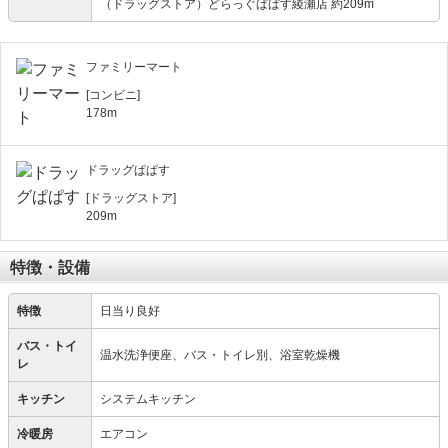
（ドラッグストア）どらっぐぱぱす綾瀬店 約209m
ファミリーマート
[コンビニ]
178m
ドラッグぱぱす
[ドラッグストア]
209m
特徴・設備
特徴
日当り良好
バス・トイ
温水洗浄便座、バス・トイレ別、浴室乾燥機
レ
キッチン
システムキッチン
冷暖房
エアコン