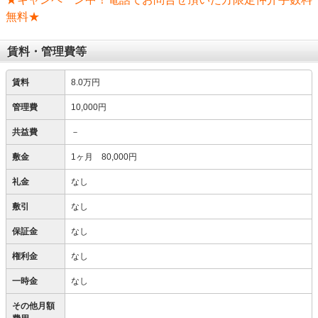
無料★
賃料・管理費等
賃料
8.0万円
管理費
10,000円
共益費
－
敷金
1ヶ月 80,000円
礼金
なし
敷引
なし
保証金
なし
権利金
なし
一時金
なし
その他月額