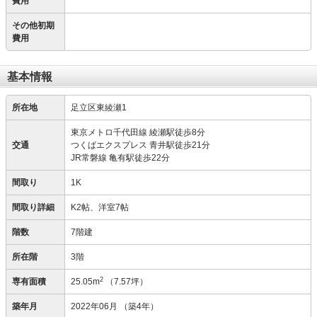
費用
その他初期
費用
基本情報
所在地
足立区東綾瀬1
東京メトロ千代田線 綾瀬駅徒歩8分
交通
つくばエクスプレス 青井駅徒歩21分
JR常磐線 亀有駅徒歩22分
間取り
1K
間取り詳細
K2帖、洋室7帖
階数
7階建
所在階
3階
2
専有面積
25.05m
（7.57坪）
築年月
2022年06月
（築4年）