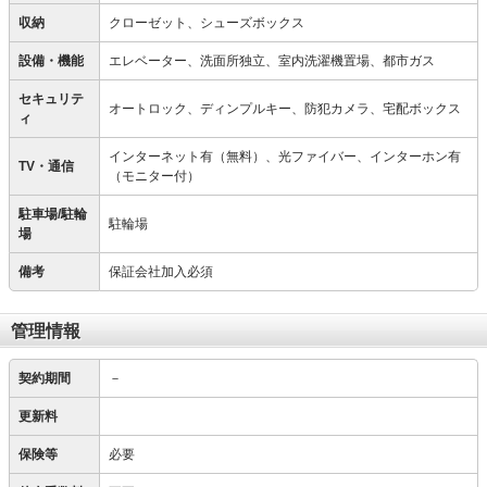
収納
クローゼット、シューズボックス
設備・機能
エレベーター、洗面所独立、室内洗濯機置場、都市ガス
セキュリテ
オートロック、ディンプルキー、防犯カメラ、宅配ボックス
ィ
インターネット有（無料）、光ファイバー、インターホン有
TV・通信
（モニター付）
駐車場/駐輪
駐輪場
場
備考
保証会社加入必須
管理情報
契約期間
－
更新料
保険等
必要