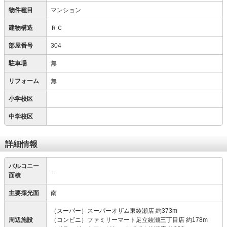
物件種目
マンション
建物構造
ＲＣ
部屋番号
304
駐車場
無
リフォーム
無
小学校区
中学校区
詳細情報
バルコニー
－
面積
主要採光面
南
（スーパー）スーパーオザム東綾瀬店 約373m
周辺施設
（コンビニ）ファミリーマート足立綾瀬三丁目店 約178m