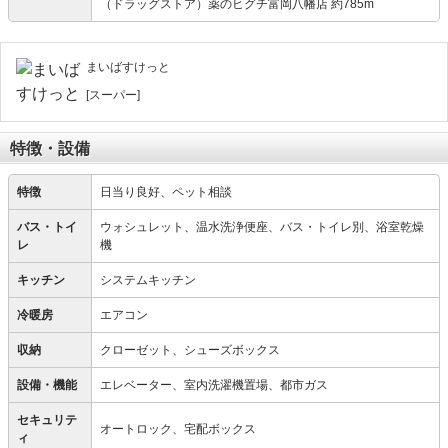
（ドラッグストア）薬のヒグチ富岡八幡店 約785m
まいばすけっと
[スーパー]
特徴・設備
特徴
日当り良好、ペット相談
バス・トイ
ウォシュレット、温水洗浄便座、バス・トイレ別、浴室乾燥
レ
機
キッチン
システムキッチン
冷暖房
エアコン
収納
クローゼット、シューズボックス
設備・機能
エレベーター、室内洗濯機置場、都市ガス
セキュリテ
オートロック、宅配ボックス
ィ