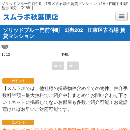
ソリッドブルー門前仲町 江東区古石場の賃貸マンション（1R・門前仲町駅
徒歩10分）[21881]
スムラボ秋葉原店
ソリッドブルー門前仲町
2階/202
江東区古石場 賃
貸マンション
1 / 12
外観
prev
next
ポイント
【スムラボでは、他社様の掲載物件含め全ての物件、仲介手
数料半額～最大無料でご紹介中】まとめてお問い合わせ下さ
い！ネットに掲載してないお部屋も多数ご紹介可能！お電話
頂ければお早いご対応可能です。
コメント
★キャンペーン中！仲介手数料無料★初期費用カード・分割