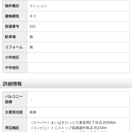
物件種目
マンション
建物構造
ＲＣ
部屋番号
202
駐車場
無
リフォーム
無
小学校区
中学校区
詳細情報
バルコニー
－
面積
主要採光面
南東
（スーパー）まいばすけっと江東富岡1丁目店 約566m
周辺施設
（コンビニ）ミニストップ福通越中島店 約234m