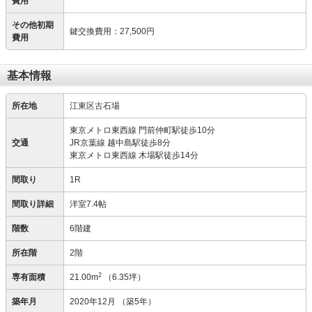
費用
その他初期
鍵交換費用
：
27,500円
費用
基本情報
所在地
江東区古石場
東京メトロ東西線 門前仲町駅徒歩10分
交通
JR京葉線 越中島駅徒歩8分
東京メトロ東西線 木場駅徒歩14分
間取り
1R
間取り詳細
洋室7.4帖
階数
6階建
所在階
2階
2
専有面積
21.00m
（6.35坪）
築年月
2020年12月
（築5年）