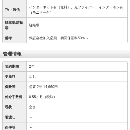
インターネット有（無料）、光ファイバー、インターホン有
TV・通信
（モニター付）
駐車場/駐輪
駐輪場
場
備考
保証会社加入必須 初回保証料50％～
管理情報
契約期間
2年
更新料
なし
保険等
必要
2年 14,660円
仲介手数料
0.55ヶ月（税込）
現状
空き
引渡し
－
条件等
－