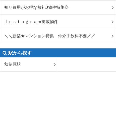
初期費用がお得な敷礼0物件特集◎
Ｉｎｓｔａｇｒａｍ掲載物件
＼＼新築★マンション特集 仲介手数料不要／／
駅から探す
秋葉原駅