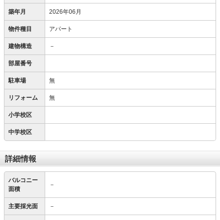
築年月
2026年06月
物件種目
アパート
建物構造
－
部屋番号
駐車場
無
リフォーム
無
小学校区
中学校区
詳細情報
バルコニー
－
面積
主要採光面
－