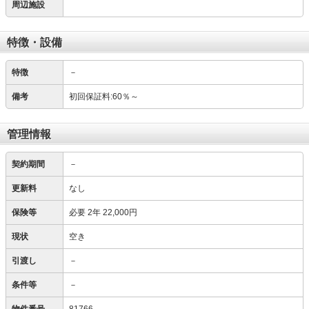
周辺施設
特徴・設備
特徴
－
備考
初回保証料:60％～
管理情報
契約期間
－
更新料
なし
保険等
必要
2年 22,000円
現状
空き
引渡し
－
条件等
－