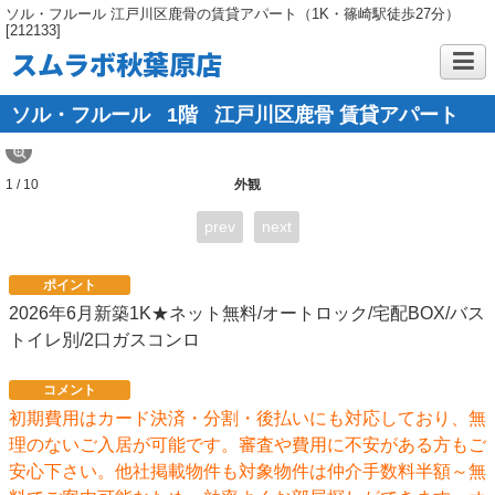
ソル・フルール 江戸川区鹿骨の賃貸アパート（1K・篠崎駅徒歩27分）
[212133]
スムラボ秋葉原店
ソル・フルール
1階
江戸川区鹿骨 賃貸アパート
1 / 10
外観
prev
next
ポイント
2026年6月新築1K★ネット無料/オートロック/宅配BOX/バス
トイレ別/2口ガスコンロ
コメント
初期費用はカード決済・分割・後払いにも対応しており、無
理のないご入居が可能です。審査や費用に不安がある方もご
安心下さい。他社掲載物件も対象物件は仲介手数料半額～無