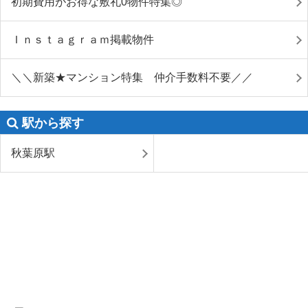
初期費用がお得な敷礼0物件特集◎
Ｉｎｓｔａｇｒａｍ掲載物件
＼＼新築★マンション特集 仲介手数料不要／／
駅から探す
秋葉原駅