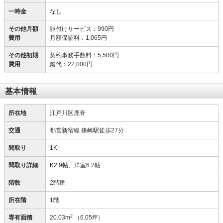
一時金
なし
その他月額
駆付けサービス
：
990円
費用
月額保証料
：
1,065円
その他初期
契約事務手数料
：
5,500円
費用
鍵代
：
22,000円
基本情報
所在地
江戸川区鹿骨
交通
都営新宿線 篠崎駅徒歩27分
間取り
1K
間取り詳細
K2.9帖、洋室6.2帖
階数
2階建
所在階
1階
2
専有面積
20.03m
（6.05坪）