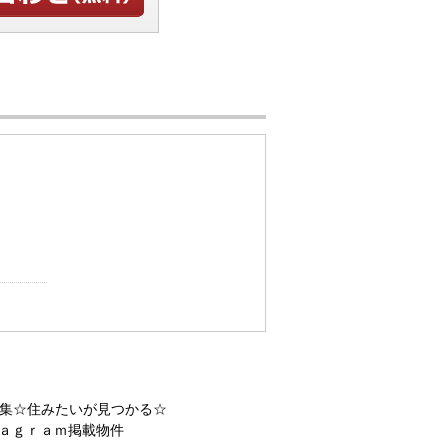
せ
集☆住みたいが見つかる☆
ａｇｒａｍ掲載物件