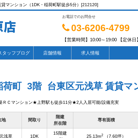
マンション（1DK・稲荷町駅徒歩5分）[212120]
お電話でのお問合せ
原店
03-6206-4799
【営業時間】10:00～19:00 【定休日】
スタッフブログ
店舗情報
求人情報
稲荷町
3階
台東区元浅草 賃貸マ
築ＲＣマンション★上野駅も徒歩11分★2人入居可能/設備充実
階建
在地
間取り
専有面積
所在階
15階建
2
元浅草
1DK
25.13m
（7.60坪）