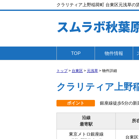
クラリティア上野稲荷町 台東区元浅草の賃貸
スムラボ秋葉
TOP
物件情報
トップ
>
台東区
>
元浅草
>
物件詳細
クラリティア上野
ポイント
銀座線徒歩5分の新
沿線
所
最寄駅
東京メトロ銀座線
台東区