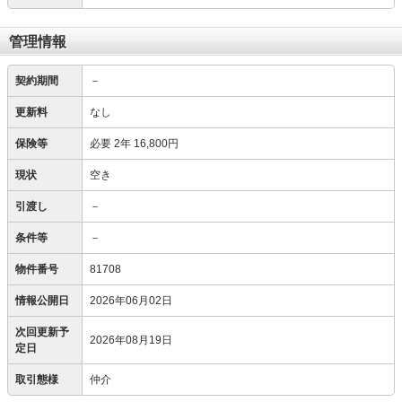
管理情報
契約期間
－
更新料
なし
保険等
必要
2年 16,800円
現状
空き
引渡し
－
条件等
－
物件番号
81708
情報公開日
2026年06月02日
次回更新予
2026年08月19日
定日
取引態様
仲介