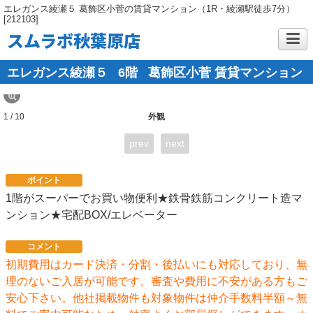
エレガンス綾瀬５ 葛飾区小菅の賃貸マンション（1R・綾瀬駅徒歩7分）
[212103]
スムラボ秋葉原店
エレガンス綾瀬５
6階
葛飾区小菅 賃貸マンション
1 / 10
外観
prev
next
ポイント
1階がスーパーでお買い物便利★鉄骨鉄筋コンクリート造マ
ンション★宅配BOX/エレベーター
コメント
初期費用はカード決済・分割・後払いにも対応しており、無
理のないご入居が可能です。審査や費用に不安がある方もご
安心下さい。他社掲載物件も対象物件は仲介手数料半額～無