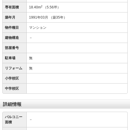
2
専有面積
18.40m
（5.56坪）
築年月
1991年03月
（築35年）
物件種目
マンション
建物構造
－
部屋番号
駐車場
無
リフォーム
無
小学校区
中学校区
詳細情報
バルコニー
－
面積