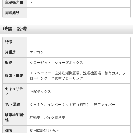
主要採光面
－
周辺施設
特徴・設備
特徴
－
冷暖房
エアコン
収納
クローゼット、シューズボックス
エレベーター、室外洗濯機置場、洗濯機置場、都市ガス、フ
設備・機能
ローリング、全居室フローリング
セキュリテ
宅配ボックス
ィ
TV・通信
ＣＡＴＶ、インターネット有（有料）、光ファイバー
駐車場/駐輪
駐輪場、バイク置き場
場
備考
初回保証料:50％～