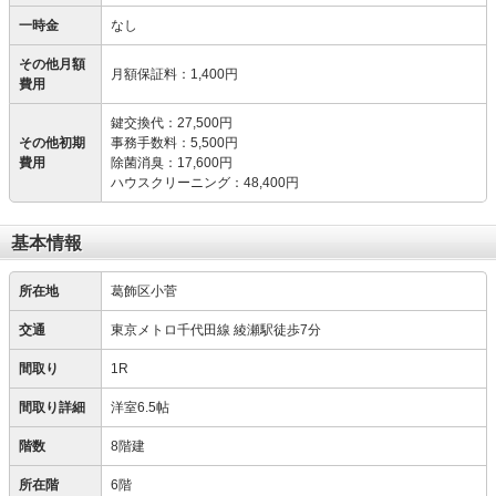
一時金
なし
その他月額
月額保証料
：
1,400円
費用
鍵交換代
：
27,500円
その他初期
事務手数料
：
5,500円
費用
除菌消臭
：
17,600円
ハウスクリーニング
：
48,400円
基本情報
所在地
葛飾区小菅
交通
東京メトロ千代田線 綾瀬駅徒歩7分
間取り
1R
間取り詳細
洋室6.5帖
階数
8階建
所在階
6階