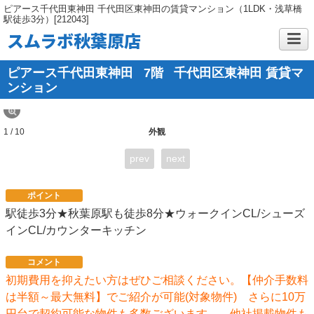
ピアース千代田東神田 千代田区東神田の賃貸マンション（1LDK・浅草橋
駅徒歩3分）[212043]
スムラボ秋葉原店
ピアース千代田東神田
7階
千代田区東神田 賃貸マ
ンション
1 / 10
外観
prev
next
ポイント
駅徒歩3分★秋葉原駅も徒歩8分★ウォークインCL/シューズ
インCL/カウンターキッチン
コメント
初期費用を抑えたい方はぜひご相談ください。【仲介手数料
は半額～最大無料】でご紹介が可能(対象物件) さらに10万
円台で契約可能な物件も多数ございます。 他社掲載物件も