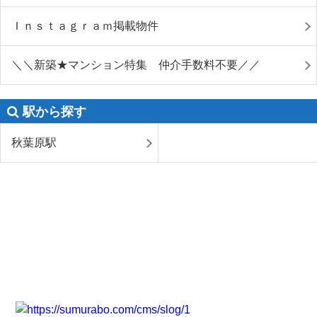
Ｉｎｓｔａｇｒａｍ掲載物件
＼＼新築★マンション特集 仲介手数料不要／／
駅から探す
秋葉原駅