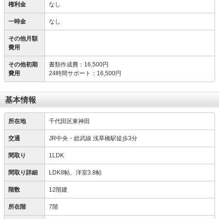
権利金
なし
一時金
なし
その他月額
費用
その他初期
書類作成費
：
16,500円
費用
24時間サポート
：
16,500円
基本情報
所在地
千代田区東神田
交通
JR中央・総武線 浅草橋駅徒歩3分
間取り
1LDK
間取り詳細
LDK8帖、洋室3.8帖
階数
12階建
所在階
7階