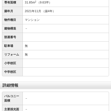
2
専有面積
31.85m
（9.63坪）
築年月
2021年11月
（築4年）
物件種目
マンション
建物構造
－
部屋番号
駐車場
無
リフォーム
無
小学校区
中学校区
詳細情報
バルコニー
－
面積
主要採光面
－