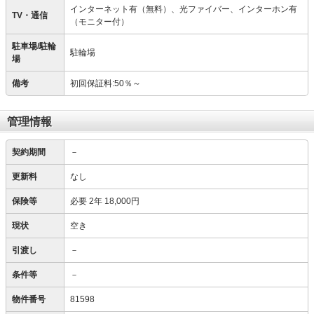
インターネット有（無料）、光ファイバー、インターホン有
TV・通信
（モニター付）
駐車場/駐輪
駐輪場
場
備考
初回保証料:50％～
管理情報
契約期間
－
更新料
なし
保険等
必要
2年 18,000円
現状
空き
引渡し
－
条件等
－
物件番号
81598