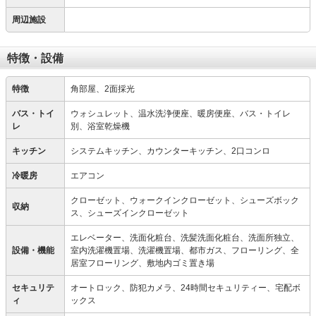
周辺施設
特徴・設備
特徴
角部屋、2面採光
バス・トイ
ウォシュレット、温水洗浄便座、暖房便座、バス・トイレ
レ
別、浴室乾燥機
キッチン
システムキッチン、カウンターキッチン、2口コンロ
冷暖房
エアコン
クローゼット、ウォークインクローゼット、シューズボック
収納
ス、シューズインクローゼット
エレベーター、洗面化粧台、洗髪洗面化粧台、洗面所独立、
設備・機能
室内洗濯機置場、洗濯機置場、都市ガス、フローリング、全
居室フローリング、敷地内ゴミ置き場
セキュリテ
オートロック、防犯カメラ、24時間セキュリティー、宅配ボ
ィ
ックス