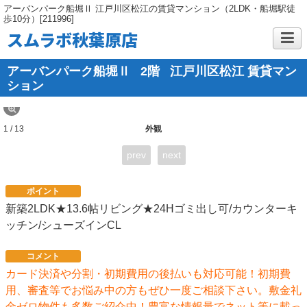
アーバンパーク船堀Ⅱ 江戸川区松江の賃貸マンション（2LDK・船堀駅徒
歩10分）[211996]
スムラボ秋葉原店
アーバンパーク船堀Ⅱ
2階
江戸川区松江 賃貸マン
ション
1 / 13
外観
prev
next
ポイント
新築2LDK★13.6帖リビング★24Hゴミ出し可/カウンターキ
ッチン/シューズインCL
コメント
カード決済や分割・初期費用の後払いも対応可能！初期費
用、審査等でお悩み中の方もぜひ一度ご相談下さい。敷金礼
金ゼロ物件も多数ご紹介中！豊富な情報量でネット等に載っ