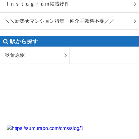
Ｉｎｓｔａｇｒａｍ掲載物件
＼＼新築★マンション特集 仲介手数料不要／／
駅から探す
秋葉原駅