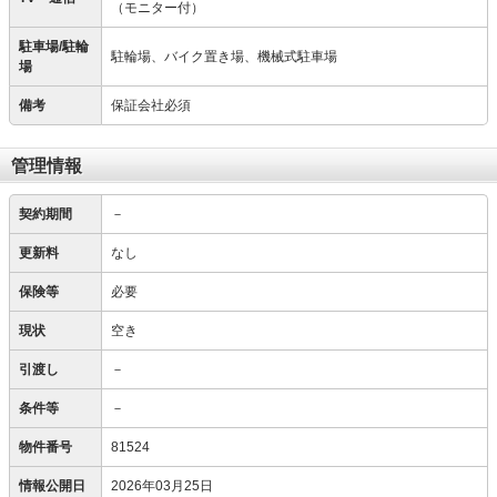
（モニター付）
駐車場/駐輪
駐輪場、バイク置き場、機械式駐車場
場
備考
保証会社必須
管理情報
契約期間
－
更新料
なし
保険等
必要
現状
空き
引渡し
－
条件等
－
物件番号
81524
情報公開日
2026年03月25日