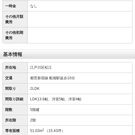
一時金
なし
その他月額
費用
その他初期
費用
基本情報
所在地
江戸川区松江
交通
都営新宿線 船堀駅徒歩10分
間取り
2LDK
間取り詳細
LDK13.6帖、洋室5帖、洋室4帖
階数
5階建
所在階
2階
2
専有面積
51.03m
（15.43坪）