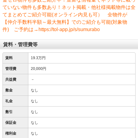
ていない物件も多数あり！ネット掲載・他社様掲載物件は全
てまとめてご紹介可能(オンライン内見も可） 全物件が
【仲介手数料半額～最大無料】でのご紹介も可能(対象物
件) ご予約は→https://tol-app.jp/s/sumurabo
賃料・管理費等
賃料
19.3万円
管理費
20,000円
共益費
－
敷金
なし
礼金
なし
敷引
なし
保証金
なし
権利金
なし