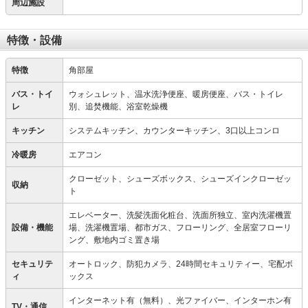
周辺施設
特徴・設備
特徴
角部屋
バス・トイ
ウォシュレット、温水洗浄便座、暖房便座、バス・トイレ
レ
別、追焚機能、浴室乾燥機
キッチン
システムキッチン、カウンターキッチン、3口以上コンロ
冷暖房
エアコン
クローゼット、シューズボックス、シューズインクローゼッ
収納
ト
エレベーター、洗髪洗面化粧台、洗面所独立、室内洗濯機置
設備・機能
場、洗濯機置場、都市ガス、フローリング、全居室フローリ
ング、敷地内ゴミ置き場
セキュリテ
オートロック、防犯カメラ、24時間セキュリティー、宅配ボ
ィ
ックス
インターネット有（無料）、光ファイバー、インターホン有
TV・通信