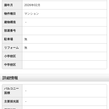
築年月
2026年02月
物件種目
マンション
建物構造
－
部屋番号
駐車場
無
リフォーム
無
小学校区
中学校区
詳細情報
バルコニー
－
面積
主要採光面
－